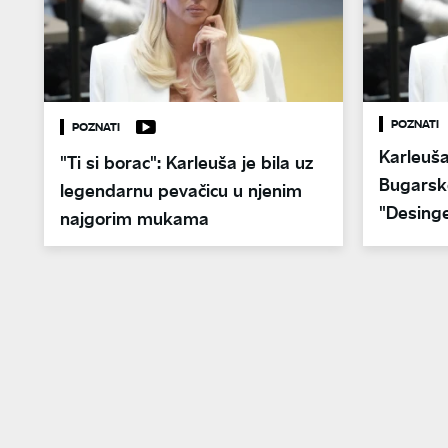
POZNATI
POZNATI
Karleuš
"Ti si borac": Karleuša je bila uz
Bugarske
legendarnu pevačicu u njenim
"Desinge
najgorim mukama
od..."