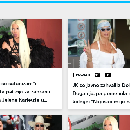
POZNATI
iše satanizam":
JK se javno zahvalila Đo
a peticija za zabranu
Đoganiju, pa pomenula
 Jelene Karleuše u
kolege: "Napisao mi je n
poruku u životu"