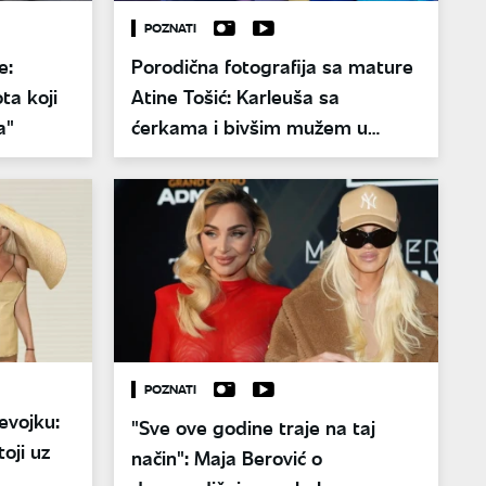
POZNATI
e:
Porodična fotografija sa mature
ta koji
Atine Tošić: Karleuša sa
a"
ćerkama i bivšim mužem u
zagrljaju
POZNATI
evojku:
"Sve ove godine traje na taj
oji uz
način": Maja Berović o