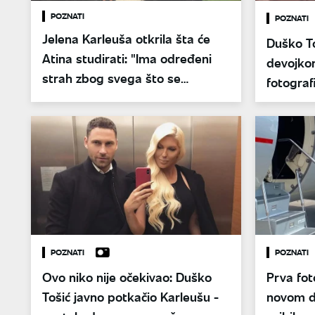
POZNATI
POZNATI
Jelena Karleuša otkrila šta će
Duško To
Atina studirati: "Ima određeni
devojko
strah zbog svega što se
fotograf
dešavalo"
potezom
POZNATI
POZNATI
Ovo niko nije očekivao: Duško
Prva fot
Tošić javno potkačio Karleušu -
novom d