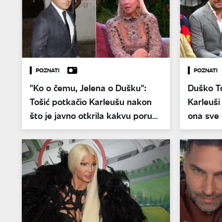
POZNATI
POZNATI
"Ko o čemu, Jelena o Dušku":
Duško T
Tošić potkačio Karleušu nakon
Karleuši
što je javno otkrila kakvu poruku
ona sve 
joj je poslao
od 100 e