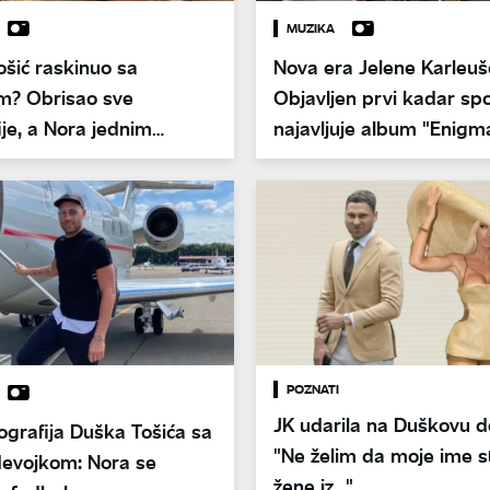
MUZIKA
šić raskinuo sa
Nova era Jelene Karleuš
m? Obrisao sve
Objavljen prvi kadar spo
ije, a Nora jednim
najavljuje album "Enigm
 sve iznenadila
POZNATI
JK udarila na Duškovu d
ografija Duška Tošića sa
"Ne želim da moje ime st
evojkom: Nora se
žene iz..."