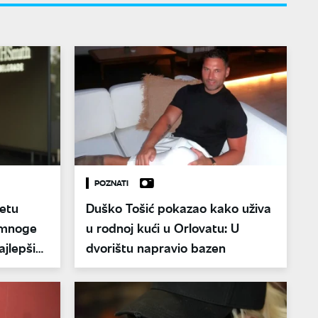
POZNATI
letu
Duško Tošić pokazao kako uživa
 mnoge
u rodnoj kući u Orlovatu: U
ajlepši
dvorištu napravio bazen