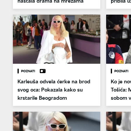
nastala drama na mrežama
pribila 
POZNATI
POZNATI
Karleuša odvela ćerke na brod
Ko je n
svog oca: Pokazala kako su
Tošića: 
krstarile Beogradom
sobom v