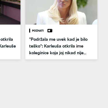
POZNATI
 otkrila
"Podržala me uvek kad je bilo
Karleuše
teško": Karleuša otkrila ime
koleginice koja joj nikad nije
okrenula leđa