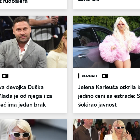
uz fudbalera
POZNATI
ova devojka Duška
Jelena Karleuša otkrila 
Mlađa je od njega i za
jedino ceni sa estrade: 
eć ima jedan brak
šokirao javnost