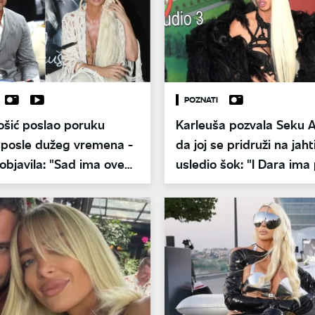
POZNATI
ošić poslao poruku
Karleuša pozvala Seku A
 posle dužeg vremena -
da joj se pridruži na jahti
objavila: "Sad ima ove
usledio šok: "I Dara ima 
vra"