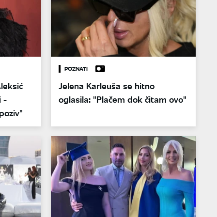
POZNATI
leksić
Jelena Karleuša se hitno
 -
oglasila: "Plačem dok čitam ovo"
poziv"