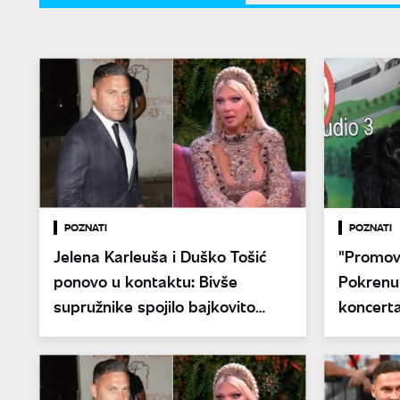
POZNATI
POZNATI
Jelena Karleuša i Duško Tošić
"Promov
ponovo u kontaktu: Bivše
Pokrenut
supružnike spojilo bajkovito
koncerta
slavlje
Skoplju