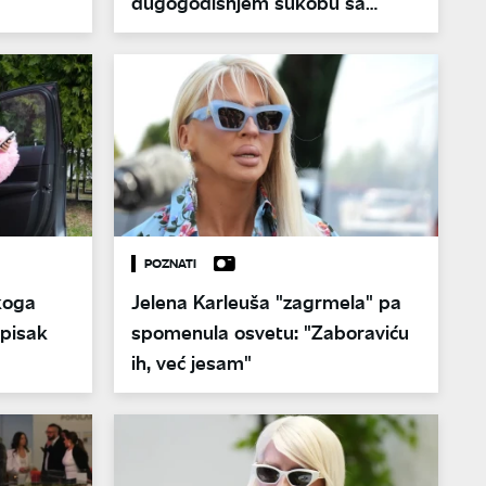
dugogodišnjem sukobu sa
Jelenom Karleušom
POZNATI
koga
Jelena Karleuša "zagrmela" pa
Spisak
spomenula osvetu: "Zaboraviću
ih, već jesam"