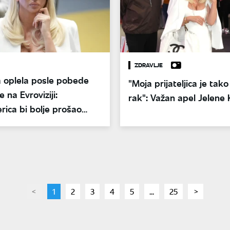
ZDRAVLJE
a oplela posle pobede
"Moja prijateljica je tako
 na Evroviziji:
rak": Važan apel Jelene 
rica bi bolje prošao
page
You're
1
page
2
page
3
page
4
page
5
page
...
page
25
page
on
page