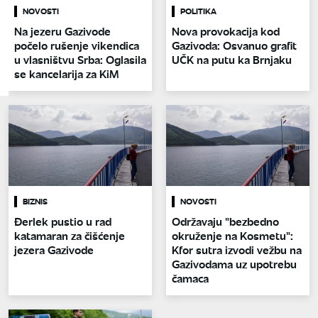
NOVOSTI
POLITIKA
Na jezeru Gazivode
Nova provokacija kod
počelo rušenje vikendica
Gazivoda: Osvanuo grafit
u vlasništvu Srba: Oglasila
UČK na putu ka Brnjaku
se kancelarija za KiM
BIZNIS
NOVOSTI
Đerlek pustio u rad
Održavaju "bezbedno
katamaran za čišćenje
okruženje na Kosmetu":
jezera Gazivode
Kfor sutra izvodi vežbu na
Gazivodama uz upotrebu
čamaca