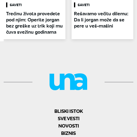
SAVETI
SAVETI
Trećinu života provedete
Rešavamo večitu dilemu:
pod njim: Operite jorgan
Da li jorgan može da se
bez greške uz trik koji mu
pere u veš-mašini
čuva svežinu godinama
BLISKI ISTOK
SVE VESTI
NOVOSTI
BIZNIS