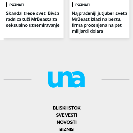
POZNATI
POZNATI
Skandal trese svet: Bivša
Najpraćeniji jutjuber sveta
radnica tuži MrBeasta za
MrBeast izlazi na berzu,
seksualno uznemiravanje
firma procenjena na pet
milijardi dolara
BLISKI ISTOK
SVE VESTI
NOVOSTI
BIZNIS