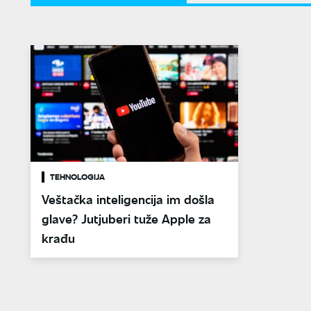
TEHNOLOGIJA
Veštačka inteligencija im došla
glave? Jutjuberi tuže Apple za
krađu