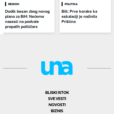
REGION
POLITIKA
Dodik besan zbog novog
Bilt: Prve korake ka
plana za BiH: Nećemo
eskalaciji je načinila
nasesti na podvale
Priština
propalih političara
BLISKI ISTOK
SVE VESTI
NOVOSTI
BIZNIS