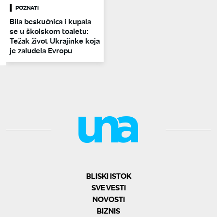
POZNATI
Bila beskućnica i kupala
se u školskom toaletu:
Težak život Ukrajinke koja
je zaludela Evropu
BLISKI ISTOK
SVE VESTI
NOVOSTI
BIZNIS