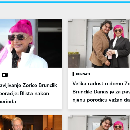
POZNATI
Velika radost u domu Zo
avljivanje Zorice Brunclik
Brunclik: Danas je za pev
eracije: Blista nakon
njenu porodicu važan d
perioda