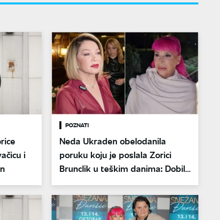
POZNATI
rice
Neda Ukraden obelodanila
ačicu i
poruku koju je poslala Zorici
an
Brunclik u teškim danima: Dobila
ovaj odgovor