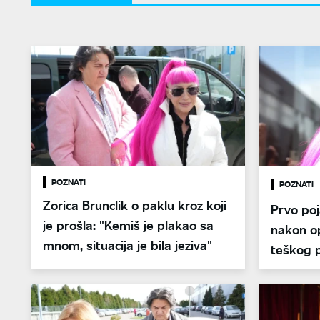
POZNATI
POZNATI
Zorica Brunclik o paklu kroz koji
Prvo poj
je prošla: "Kemiš je plakao sa
nakon op
mnom, situacija je bila jeziva"
teškog 