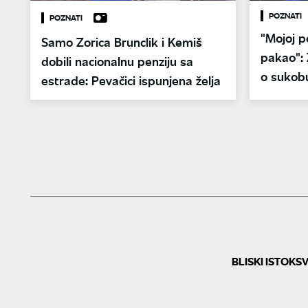
POZNATI
POZNATI
"Mojoj p
Samo Zorica Brunclik i Kemiš
pakao": 
dobili nacionalnu penziju sa
o sukob
estrade: Pevačici ispunjena želja
BLISKI ISTOK
SV