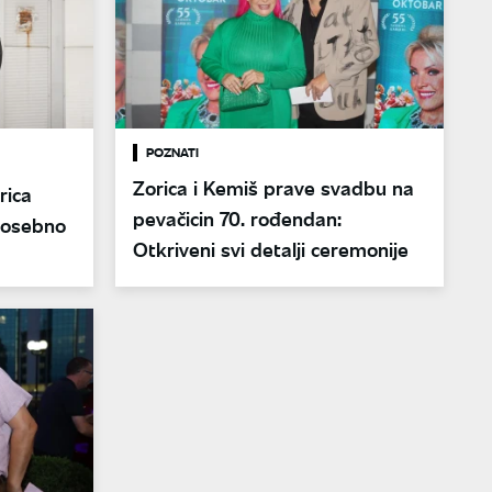
POZNATI
Zorica i Kemiš prave svadbu na
rica
pevačicin 70. rođendan:
 posebno
Otkriveni svi detalji ceremonije