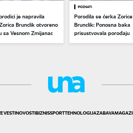
POZNATI
orodici je napravila
Porodila se ćerka Zorice
Zorica Brunclik otvoreno
Brunclik: Ponosna baka
u sa Vesnom Zmijanac
prisustvovala porođaju
E VESTI
NOVOSTI
BIZNIS
SPORT
TEHNOLOGIJA
ZABAVA
MAGAZI