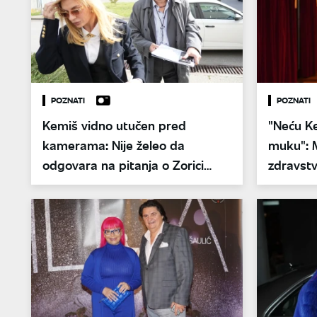
POZNATI
POZNATI
Kemiš vidno utučen pred
"Neću K
kamerama: Nije želeo da
muku": M
odgovara na pitanja o Zorici
zdravst
Brunclik
Brunclik