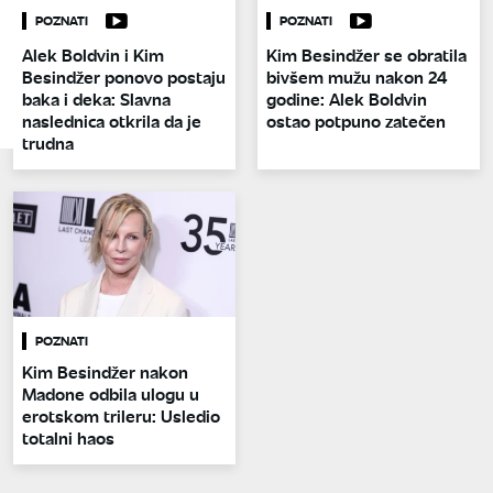
POZNATI
POZNATI
Alek Boldvin i Kim
Kim Besindžer se obratila
Besindžer ponovo postaju
bivšem mužu nakon 24
baka i deka: Slavna
godine: Alek Boldvin
naslednica otkrila da je
ostao potpuno zatečen
trudna
POZNATI
Kim Besindžer nakon
Madone odbila ulogu u
erotskom trileru: Usledio
totalni haos