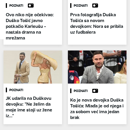
POZNATI
POZNATI
Ovo niko nije očekivao:
Prva fotografija Duška
Duško Tošić javno
Tošića sa novom
potkačio Karleušu -
devojkom: Nora se pribila
nastala drama na
uz fudbalera
mrežama
POZNATI
POZNATI
JK udarila na Duškovu
Ko je nova devojka Duška
devojku: "Ne želim da
Tošića: Mlađa je od njega i
moje ime stoji uz žene
za sobom već ima jedan
iz..."
brak