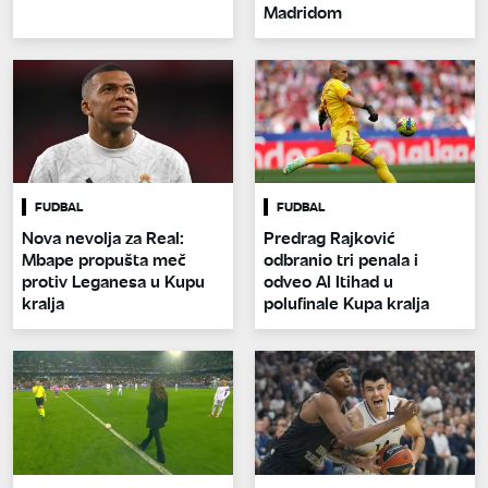
Madridom
FUDBAL
FUDBAL
Nova nevolja za Real:
Predrag Rajković
Mbape propušta meč
odbranio tri penala i
protiv Leganesa u Kupu
odveo Al Itihad u
kralja
polufinale Kupa kralja