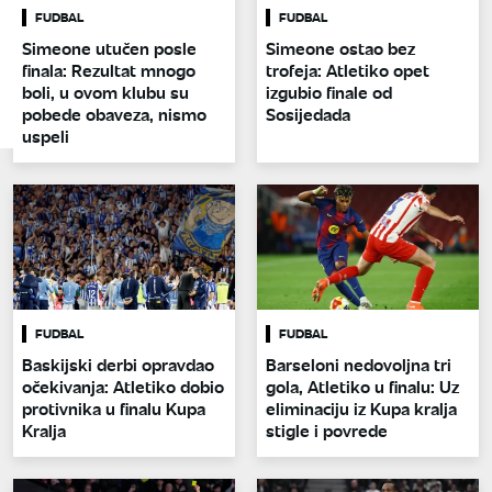
FUDBAL
FUDBAL
Simeone utučen posle
Simeone ostao bez
finala: Rezultat mnogo
trofeja: Atletiko opet
boli, u ovom klubu su
izgubio finale od
pobede obaveza, nismo
Sosijedada
uspeli
FUDBAL
FUDBAL
Baskijski derbi opravdao
Barseloni nedovoljna tri
očekivanja: Atletiko dobio
gola, Atletiko u finalu: Uz
protivnika u finalu Kupa
eliminaciju iz Kupa kralja
Kralja
stigle i povrede