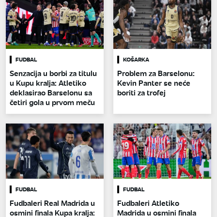
FUDBAL
KOŠARKA
Senzacija u borbi za titulu
Problem za Barselonu:
u Kupu kralja: Atletiko
Kevin Panter se neće
deklasirao Barselonu sa
boriti za trofej
četiri gola u prvom meču
FUDBAL
FUDBAL
Fudbaleri Real Madrida u
Fudbaleri Atletiko
osmini finala Kupa kralja:
Madrida u osmini finala