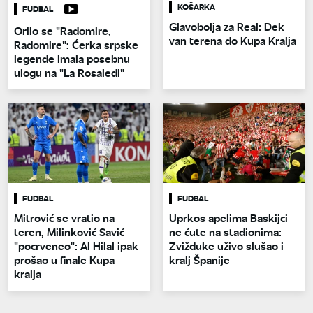
KOŠARKA
FUDBAL
Glavobolja za Real: Dek
Orilo se "Radomire,
van terena do Kupa Kralja
Radomire": Ćerka srpske
legende imala posebnu
ulogu na "La Rosaledi"
FUDBAL
FUDBAL
Mitrović se vratio na
Uprkos apelima Baskijci
teren, Milinković Savić
ne ćute na stadionima:
"pocrveneo": Al Hilal ipak
Zvižduke uživo slušao i
prošao u finale Kupa
kralj Španije
kralja