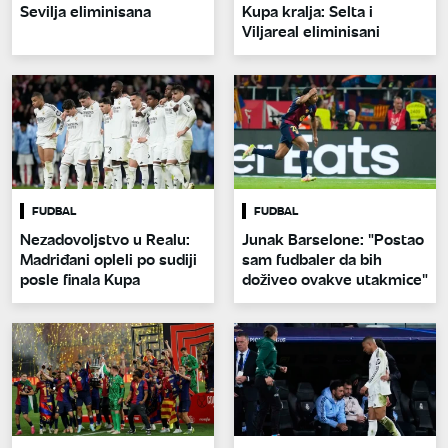
Sevilja eliminisana
Kupa kralja: Selta i
Viljareal eliminisani
FUDBAL
FUDBAL
Nezadovoljstvo u Realu:
Junak Barselone: "Postao
Madriđani opleli po sudiji
sam fudbaler da bih
posle finala Kupa
doživeo ovakve utakmice"