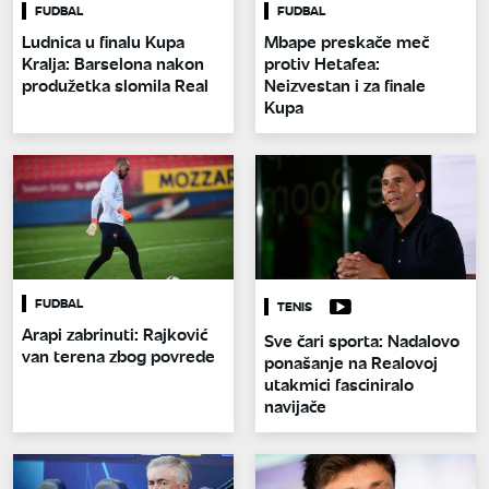
FUDBAL
FUDBAL
Ludnica u finalu Kupa
Mbape preskače meč
Kralja: Barselona nakon
protiv Hetafea:
produžetka slomila Real
Neizvestan i za finale
Kupa
FUDBAL
TENIS
Arapi zabrinuti: Rajković
Sve čari sporta: Nadalovo
van terena zbog povrede
ponašanje na Realovoj
utakmici fasciniralo
navijače