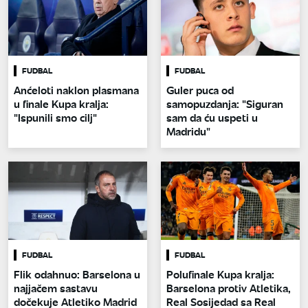
FUDBAL
FUDBAL
Anćeloti naklon plasmana
Guler puca od
u finale Kupa kralja:
samopuzdanja: "Siguran
"Ispunili smo cilj"
sam da ću uspeti u
Madridu"
FUDBAL
FUDBAL
Flik odahnuo: Barselona u
Polufinale Kupa kralja:
najjačem sastavu
Barselona protiv Atletika,
dočekuje Atletiko Madrid
Real Sosijedad sa Real