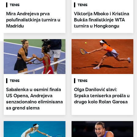
TENIS
TENIS
Mira Andrejeva prva
Viktorija Mboko i Kristina
polufinalistkinja turnira u
Bukša finalistkinje WTA
Madridu
turnira u Hongkongu
TENIS
TENIS
Sabalenka u osmini finala
Olga Danilović slavi:
US Opena, Andrejeva
Srpska teniserka prošla u
senzacionalno eliminisana
drugo kolo Rolan Garosa
sa grend slema