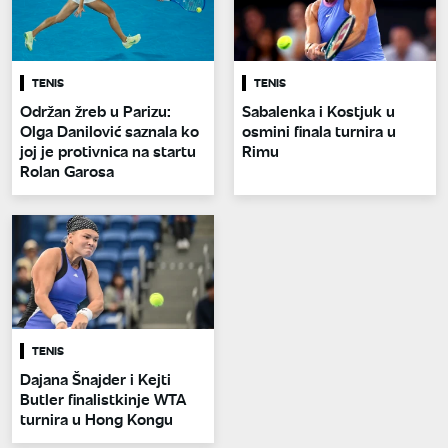
TENIS
TENIS
Održan žreb u Parizu:
Sabalenka i Kostjuk u
Olga Danilović saznala ko
osmini finala turnira u
joj je protivnica na startu
Rimu
Rolan Garosa
TENIS
Dajana Šnajder i Kejti
Butler finalistkinje WTA
turnira u Hong Kongu