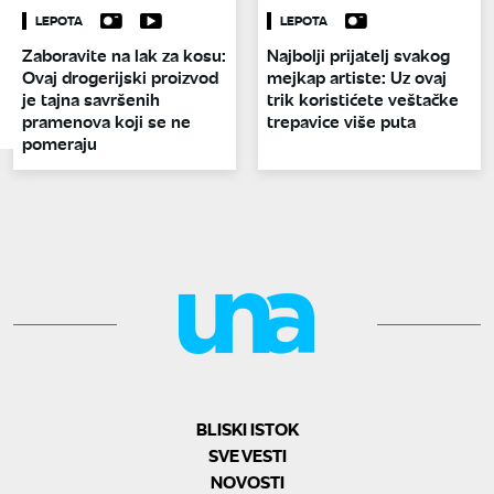
LEPOTA
LEPOTA
Zaboravite na lak za kosu:
Najbolji prijatelj svakog
Ovaj drogerijski proizvod
mejkap artiste: Uz ovaj
je tajna savršenih
trik koristićete veštačke
pramenova koji se ne
trepavice više puta
pomeraju
BLISKI ISTOK
SVE VESTI
NOVOSTI