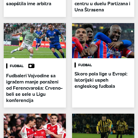
saopštila ime arbitra
centru u duelu Partizana i
Una Štrasena
FUDBAL
FUDBAL
Skoro pola lige u Evropi:
Fudbaleri Vojvodine sa
Istorijski uspeh
igračem manje poraženi
engleskog fudbala
od Ferencvaroša: Crveno-
beli se sele u Ligu
konferencija