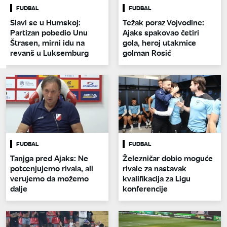
FUDBAL
FUDBAL
Slavi se u Humskoj:
Težak poraz Vojvodine:
Partizan pobedio Unu
Ajaks spakovao četiri
Štrasen, mirni idu na
gola, heroj utakmice
revanš u Luksemburg
golman Rosić
FUDBAL
FUDBAL
Tanjga pred Ajaks: Ne
Železničar dobio moguće
potcenjujemo rivala, ali
rivale za nastavak
verujemo da možemo
kvalifikacija za Ligu
dalje
konferencije