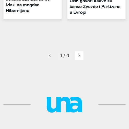
UNE govori kakve su
izlazi na megdan
šanse Zvezde i Partizana
Hibernijanu
u Evropi
page
1 / 9
page