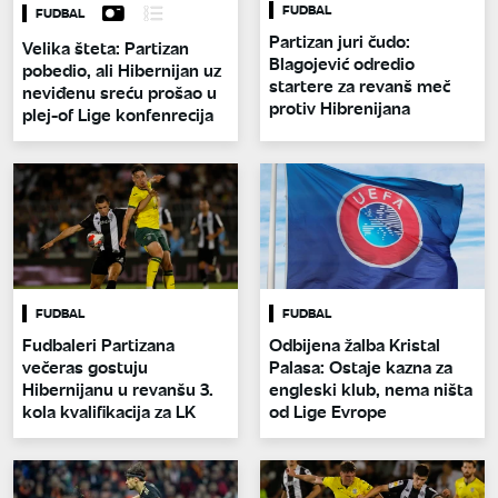
FUDBAL
FUDBAL
Partizan juri čudo:
Velika šteta: Partizan
Blagojević odredio
pobedio, ali Hibernijan uz
startere za revanš meč
neviđenu sreću prošao u
protiv Hibrenijana
plej-of Lige konfenrecija
FUDBAL
FUDBAL
Fudbaleri Partizana
Odbijena žalba Kristal
večeras gostuju
Palasa: Ostaje kazna za
Hibernijanu u revanšu 3.
engleski klub, nema ništa
kola kvalifikacija za LK
od Lige Evrope