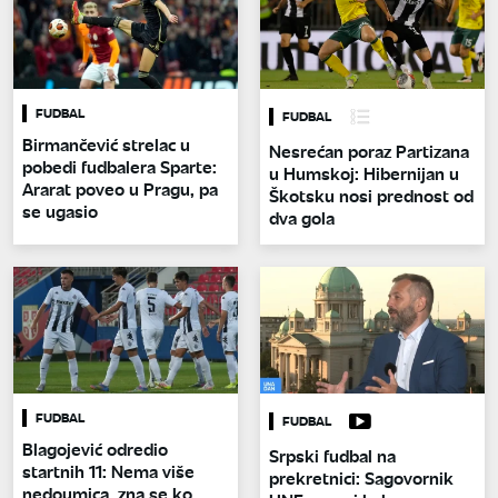
FUDBAL
FUDBAL
Birmančević strelac u
Nesrećan poraz Partizana
pobedi fudbalera Sparte:
u Humskoj: Hibernijan u
Ararat poveo u Pragu, pa
Škotsku nosi prednost od
se ugasio
dva gola
FUDBAL
FUDBAL
Blagojević odredio
Srpski fudbal na
startnih 11: Nema više
prekretnici: Sagovornik
nedoumica, zna se ko