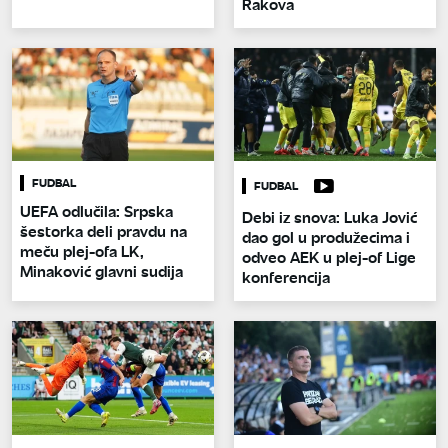
Rakova
FUDBAL
FUDBAL
UEFA odlučila: Srpska
Debi iz snova: Luka Jović
šestorka deli pravdu na
dao gol u produžecima i
meču plej-ofa LK,
odveo AEK u plej-of Lige
Minaković glavni sudija
konferencija