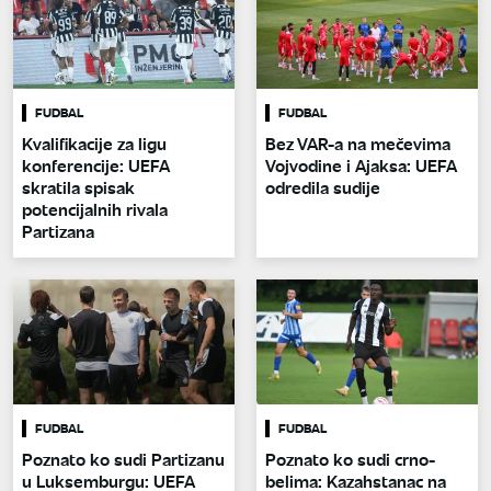
FUDBAL
FUDBAL
Kvalifikacije za ligu
Bez VAR-a na mečevima
konferencije: UEFA
Vojvodine i Ajaksa: UEFA
skratila spisak
odredila sudije
potencijalnih rivala
Partizana
FUDBAL
FUDBAL
Poznato ko sudi Partizanu
Poznato ko sudi crno-
u Luksemburgu: UEFA
belima: Kazahstanac na