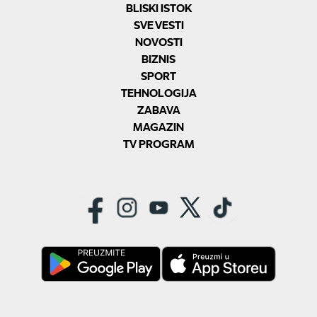
BLISKI ISTOK
SVE VESTI
NOVOSTI
BIZNIS
SPORT
TEHNOLOGIJA
ZABAVA
MAGAZIN
TV PROGRAM