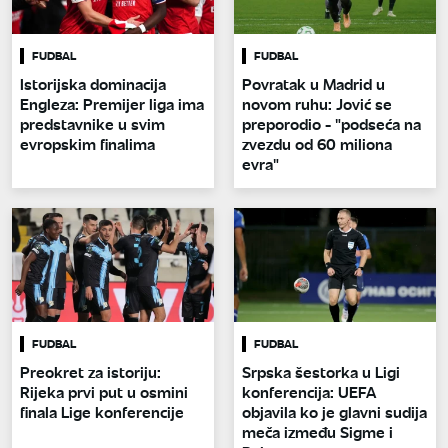
FUDBAL
FUDBAL
Istorijska dominacija
Povratak u Madrid u
Engleza: Premijer liga ima
novom ruhu: Jović se
predstavnike u svim
preporodio - "podseća na
evropskim finalima
zvezdu od 60 miliona
evra"
FUDBAL
FUDBAL
Preokret za istoriju:
Srpska šestorka u Ligi
Rijeka prvi put u osmini
konferencija: UEFA
finala Lige konferencije
objavila ko je glavni sudija
meča između Sigme i