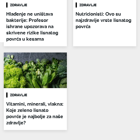
ZDRAVLJE
ZDRAVLJE
Hlađenje ne uništava
Nutricionisti: Ovo su
bakterije: Profesor
najzdravije vrste lisnatog
ishrane upozorava na
povrća
skrivene rizike lisnatog
povrća u kesama
ZDRAVLJE
Vitamini, minerali, vlakna:
Koje zeleno lisnato
povrće je najbolje za naše
zdravlje?