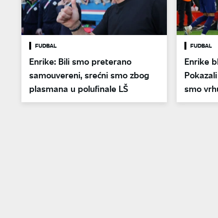
FUDBAL
FUDBAL
Enrike: Bili smo preterano
Enrike b
samouvereni, srećni smo zbog
Pokazali
plasmana u polufinale LŠ
smo vrh
Liverpul