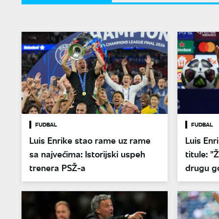
FUDBAL
FUDBAL
Luis Enrike stao rame uz rame
Luis Enr
sa najvećima: Istorijski uspeh
titule: 
trenera PSŽ-a
drugu g