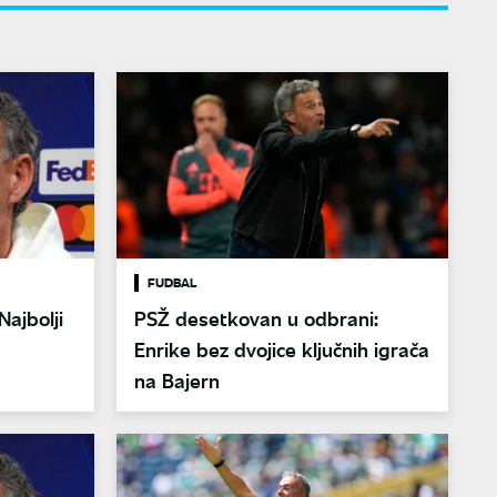
FUDBAL
Najbolji
PSŽ desetkovan u odbrani:
Enrike bez dvojice ključnih igrača
na Bajern