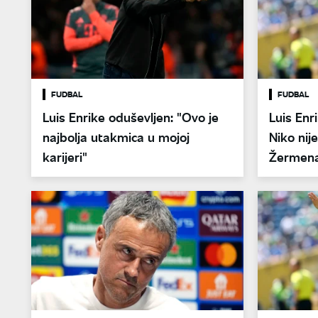
FUDBAL
FUDBAL
Luis Enrike oduševljen: "Ovo je
Luis Enr
najbolja utakmica u mojoj
Niko nije
karijeri"
Žermen