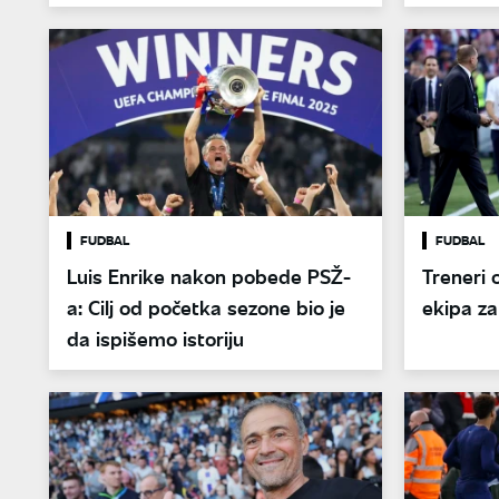
FUDBAL
FUDBAL
Luis Enrike nakon pobede PSŽ-
Treneri 
a: Cilj od početka sezone bio je
ekipa za
da ispišemo istoriju