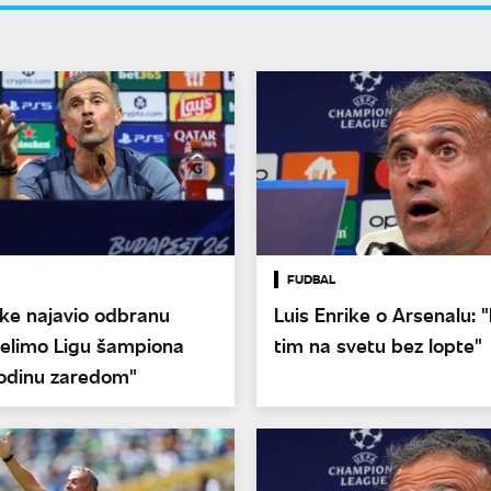
FUDBAL
ike najavio odbranu
Luis Enrike o Arsenalu: "
"Želimo Ligu šampiona
tim na svetu bez lopte"
odinu zaredom"