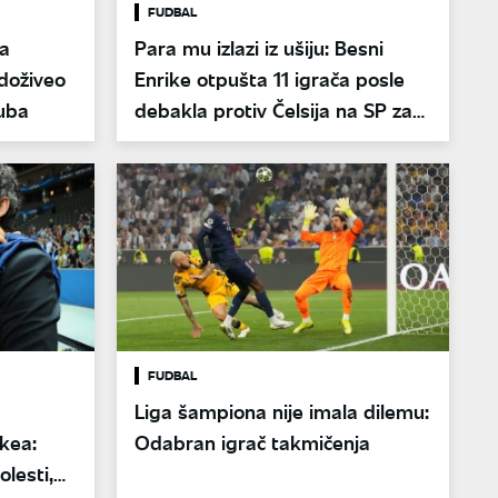
FUDBAL
na
Para mu izlazi iz ušiju: Besni
 doživeo
Enrike otpušta 11 igrača posle
luba
debakla protiv Čelsija na SP za
klubove
FUDBAL
Liga šampiona nije imala dilemu:
ikea:
Odabran igrač takmičenja
olesti,