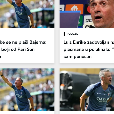
FUDBAL
ike se ne plaši Bajerna:
Luis Enrike zadovoljan 
 bolji od Pari Sen
plasmana u polufinale:
a
sam ponosan"