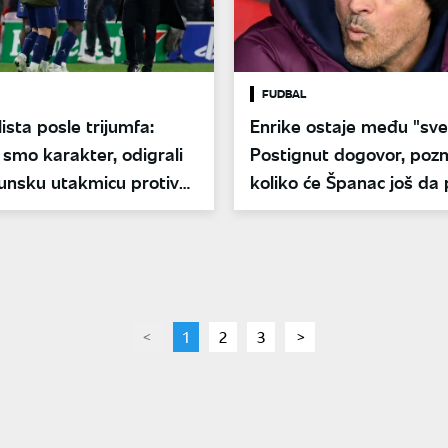
FUDBAL
lista posle trijumfa:
Enrike ostaje među "sve
 smo karakter, odigrali
Postignut dogovor, poz
unsku utakmicu protiv
koliko će Španac još da
a
PSŽ
page
You're
1
page
2
page
3
page
on
page