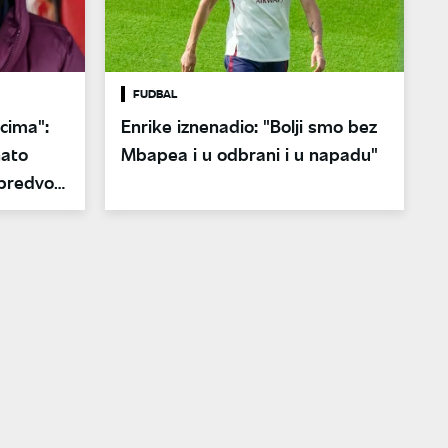
FUDBAL
cima":
Enrike iznenadio: "Bolji smo bez
nato
Mbapea i u odbrani i u napadu"
 predvodi