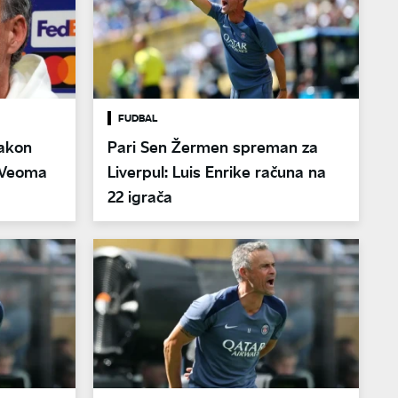
FUDBAL
nakon
Pari Sen Žermen spreman za
 "Veoma
Liverpul: Luis Enrike računa na
22 igrača