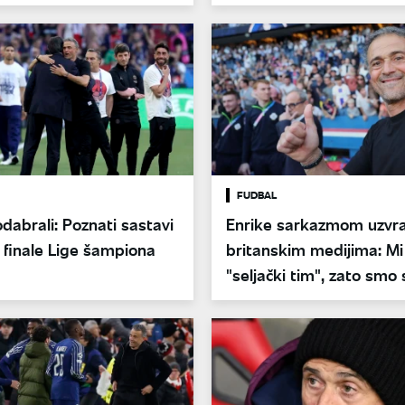
ovako je pričao o njoj
FUDBAL
odabrali: Poznati sastavi
Enrike sarkazmom uzvra
 finale Lige šampiona
britanskim medijima: M
"seljački tim", zato smo 
Lige šampiona