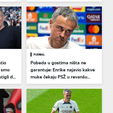
FUDBAL
tio
Pobeda u gostima ništa ne
i smo
garantuje: Enrike najavio kakve
stigli do
muke čekaju PSŽ u revanšu
protiv Arsenala