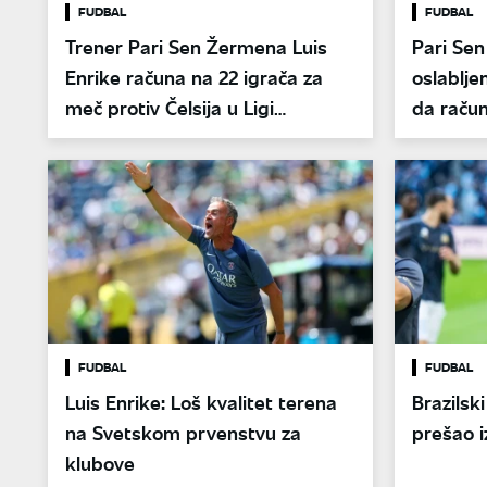
FUDBAL
FUDBAL
Trener Pari Sen Žermena Luis
Pari Se
Enrike računa na 22 igrača za
oslablje
meč protiv Čelsija u Ligi
da račun
šampiona
Oksera
FUDBAL
FUDBAL
Luis Enrike: Loš kvalitet terena
Brazilsk
na Svetskom prvenstvu za
prešao i
klubove