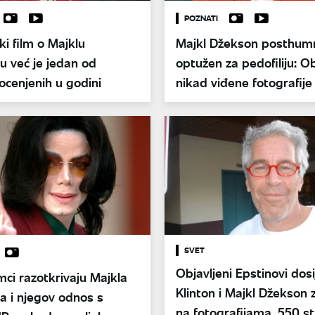
POZNATI
ki film o Majklu
Majkl Džekson posthum
 već je jedan od
optužen za pedofiliju: O
ocenjenih u godini
nikad viđene fotografije
SVET
Objavljeni Epstinovi dosij
mci razotkrivaju Majkla
Klinton i Majkl Džekson 
a i njegov odnos s
na fotografijama, 550 st