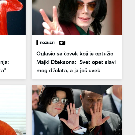
POZNATI
Oglasio se čovek koji je optužio
nja:
Majkl Džeksona: "Svet opet slavi
ra"
mog dželata, a ja još uvek
krvarim"