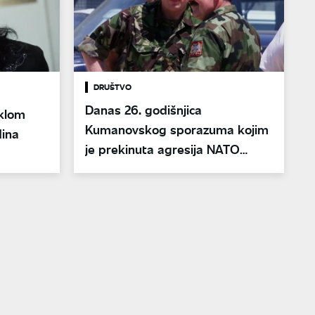
DRUŠTVO
Danas 26. godišnjica
jklom
Kumanovskog sporazuma kojim
ina
je prekinuta agresija NATO
1999.