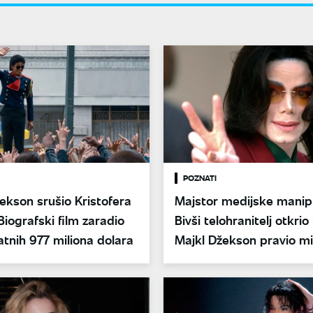
POZNATI
ekson srušio Kristofera
Majstor medijske manipu
Biografski film zaradio
Bivši telohranitelj otkrio
tnih 977 miliona dolara
Majkl Džekson pravio mi
od svog izgleda