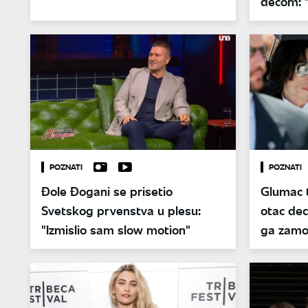
decom: 
mene"
POZNATI
POZNATI
Đole Đogani se prisetio
Glumac t
Svetskog prvenstva u plesu:
otac de
"Izmislio sam slow motion"
ga zamo
rodio si