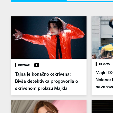
FILM/TV
POZNATI
Majkl Dž
Tajna je konačno otkrivena:
Nolana: 
Bivša detektivka progovorila o
neverova
skrivenom prolazu Majkla
Džeksona