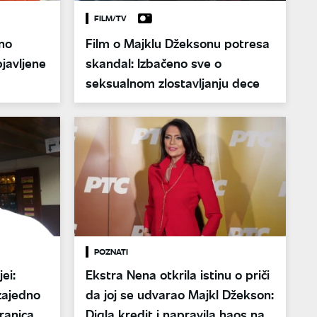
FILM/TV
no
Film o Majklu Džeksonu potresa
bjavljene
skandal: Izbačeno sve o
seksualnom zlostavljanju dece
POZNATI
ei:
Ekstra Nena otkrila istinu o priči
zajedno
da joj se udvarao Majkl Džekson:
ranica u
Digla kredit i napravila haos na