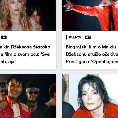
FILM/TV
ajkla Džeksona žestoko
Biografski film o Majklu
na film o svom ocu: "Sve
Džeksonu srušio očekiva
antazija"
Prestigao i "Openhajme