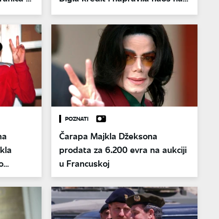
Evroviziji
POZNATI
ma
Čarapa Majkla Džeksona
kla
prodata za 6.200 evra na aukciji
o
u Francuskoj