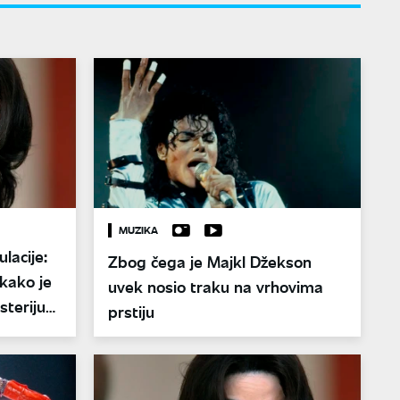
MUZIKA
lacije:
Zbog čega je Majkl Džekson
 kako je
uvek nosio traku na vrhovima
steriju
prstiju