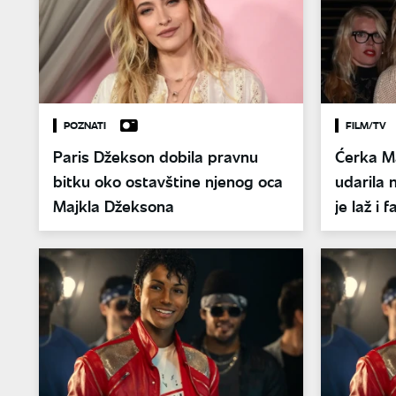
POZNATI
FILM/TV
Paris Džekson dobila pravnu
Ćerka M
bitku oko ostavštine njenog oca
udarila 
Majkla Džeksona
je laž i f