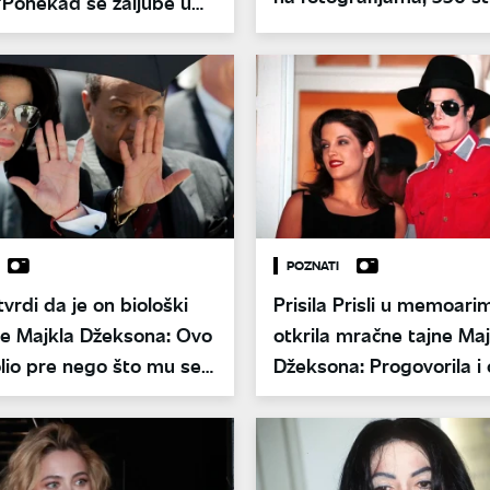
"Ponekad se zaljube u
potpunosti zacrnjeno
POZNATI
vrdi da je on biološki
Prisila Prisli u memoari
ce Majkla Džeksona: Ovo
otkrila mračne tajne Maj
lio pre nego što mu se
Džeksona: Progovorila i 
n
ćerkinoj smrti