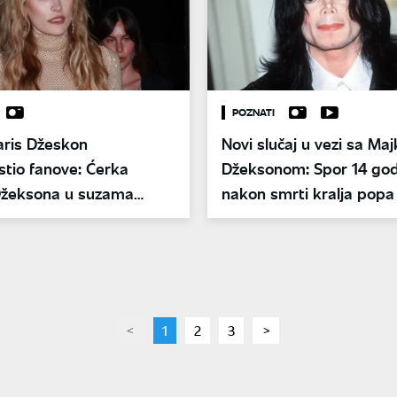
POZNATI
aris Džeskon
Novi slučaj u vezi sa Ma
tio fanove: Ćerka
Džeksonom: Spor 14 god
Džeksona u suzama
nakon smrti kralja popa
ulicama
page
You're
1
page
2
page
3
page
on
page