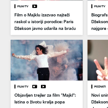
FILM/TV
FILM/TV
Film o Majklu izazvao najteži
Biografs
raskol u istoriji porodice: Paris
Džeksonu
Džekson javno udarila na braću
najgore 
FILM/TV
POZNATI
Objavljen trejler za film "Majkl":
Novi sni
Istina o životu kralja popa
Džekson