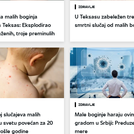
ZDRAVLJE
a malih boginja
U Teksasu zabeležen trec
a Teksas: Eksplodirao
smrtni slučaj od malih b
aženih, troje preminulih
ZDRAVLJE
j slučajeva malih
Male boginje haraju ovi
u svetu povećan za 20
gradom u Srbiji: Preduze
rošle godine
mere