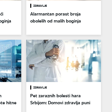
ZDRAVLJE
́i
Alarmantan porast broja
oginja
obolelih od malih boginja
ZDRAVLJE
m
Pet zaraznih bolesti hara
te hitne
Srbijom: Domovi zdravlja puni