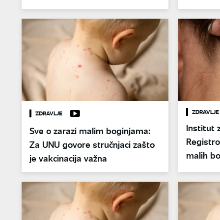
malih boginja
ZDRAVLJE
ZDRAVLJE
Institut 
Sve o zarazi malim boginjama:
Registro
Za UNU govore stručnjaci zašto
malih bo
je vakcinacija važna