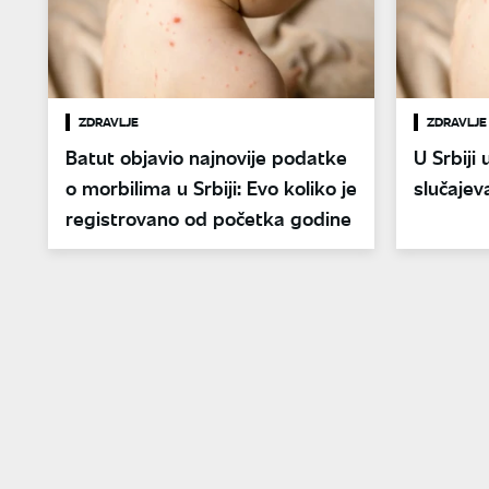
ZDRAVLJE
ZDRAVLJE
Batut objavio najnovije podatke
U Srbiji
o morbilima u Srbiji: Evo koliko je
slučajev
registrovano od početka godine