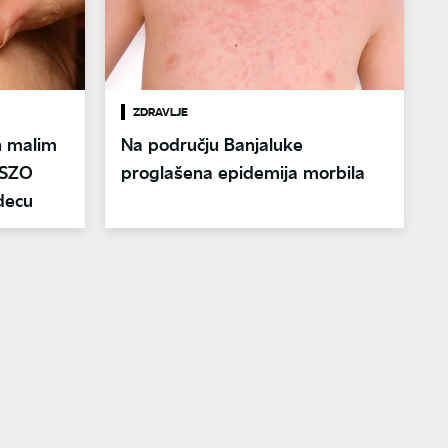
ZDRAVLJE
h malim
Na području Banjaluke
 SZO
proglašena epidemija morbila
decu