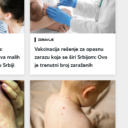
ZDRAVLJE
:
Vakcinacija rešenje za opasnu
eva malih
zarazu koja se širi Srbijom: Ovo
 Srbiji
je trenutni broj zaraženih