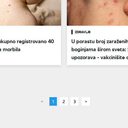
ZDRAVLJE
 ukupno registrovano 40
U porastu broj zaraženi
a morbila
boginjama širom sveta:
upozorava - vakcinišite 
page
You're
1
page
2
page
3
page
on
page