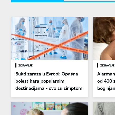
ZDRAVLJE
ZDRAVLJE
Bukti zaraza u Evropi: Opasna
Alarman
bolest hara popularnim
od 400 
destinacijama - ovo su simptomi
boginja
najviše 