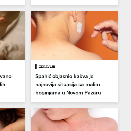
ZDRAVLJE
ovano
Spahić objasnio kakva je
lih
najnovija situacija sa malim
boginjama u Novom Pazaru