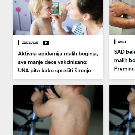
SVET
ZDRAVLJE
SAD bel
Aktivna epidemija malih boginja,
malih bo
sve manje dece vakcinisano:
Preminul
UNA pita kako sprečiti širenje
virusa