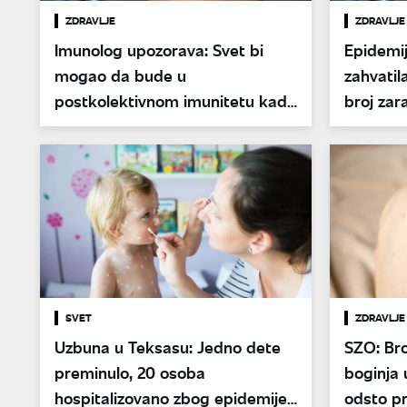
ZDRAVLJE
ZDRAVLJE
Imunolog upozorava: Svet bi
Epidemij
mogao da bude u
zahvatil
postkolektivnom imunitetu kada
broj zar
je reč o morbilima
SVET
ZDRAVLJE
Uzbuna u Teksasu: Jedno dete
SZO: Bro
preminulo, 20 osoba
boginja 
hospitalizovano zbog epidemije
odsto p