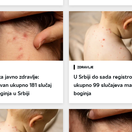
ZDRAVLJE
za javno zdravlje:
U Srbiji do sada registr
van ukupno 181 slučaj
ukupno 99 slučajeva ma
ginja u Srbiji
boginja