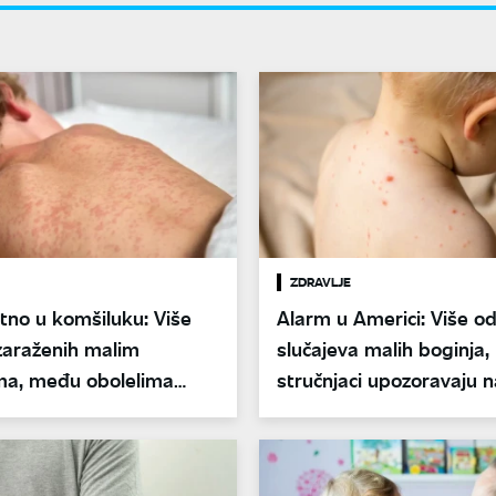
ZDRAVLJE
tno u komšiluku: Više
Alarm u Americi: Više od
zaraženih malim
slučajeva malih boginja,
ma, među obolelima
stručnjaci upozoravaju n
dece
smrtne ishode