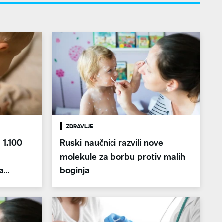
ZDRAVLJE
 1.100
Ruski naučnici razvili nove
molekule za borbu protiv malih
a
boginja