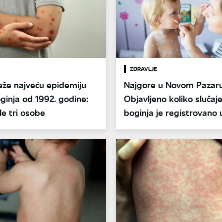
ZDRAVLJE
eže najveću epidemiju
Najgore u Novom Pazaru
ginja od 1992. godine:
Objavljeno koliko slučaj
e tri osobe
boginja je registrovano u