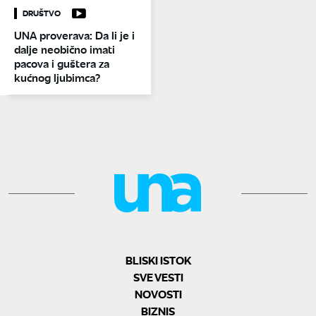
DRUŠTVO
UNA proverava: Da li je i
dalje neobično imati
pacova i guštera za
kućnog ljubimca?
BLISKI ISTOK
SVE VESTI
NOVOSTI
BIZNIS