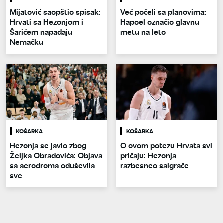
Mijatović saopštio spisak:
Već počeli sa planovima:
Hrvati sa Hezonjom i
Hapoel označio glavnu
Šarićem napadaju
metu na leto
Nemačku
KOŠARKA
KOŠARKA
Hezonja se javio zbog
O ovom potezu Hrvata svi
Željka Obradovića: Objava
pričaju: Hezonja
sa aerodroma oduševila
razbesneo saigrače
sve