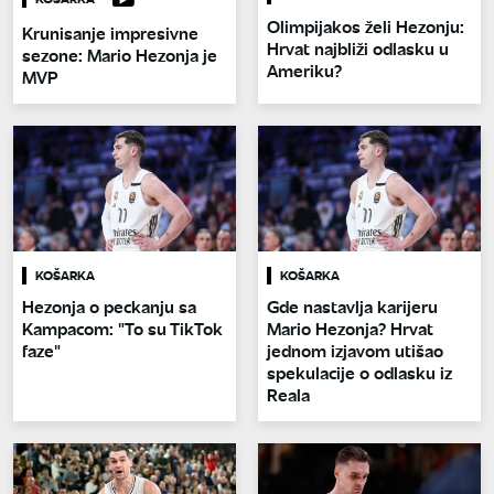
Olimpijakos želi Hezonju:
Krunisanje impresivne
Hrvat najbliži odlasku u
sezone: Mario Hezonja je
Ameriku?
MVP
KOŠARKA
KOŠARKA
Hezonja o peckanju sa
Gde nastavlja karijeru
Kampacom: "To su TikTok
Mario Hezonja? Hrvat
faze"
jednom izjavom utišao
spekulacije o odlasku iz
Reala