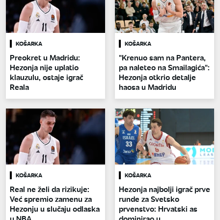
KOŠARKA
KOŠARKA
Preokret u Madridu:
"Krenuo sam na Pantera,
Hezonja nije uplatio
pa naleteo na Smailagića":
klauzulu, ostaje igrač
Hezonja otkrio detalje
Reala
haosa u Madridu
KOŠARKA
KOŠARKA
Real ne želi da rizikuje:
Hezonja najbolji igrač prve
Već spremio zamenu za
runde za Svetsko
Hezonju u slučaju odlaska
prvenstvo: Hrvatski as
u NBA
dominirao u