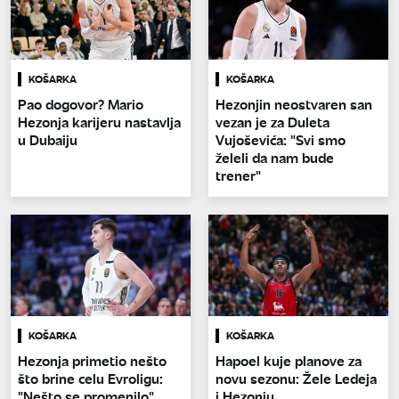
KOŠARKA
KOŠARKA
Pao dogovor? Mario
Hezonjin neostvaren san
Hezonja karijeru nastavlja
vezan je za Duleta
u Dubaiju
Vujoševića: "Svi smo
želeli da nam bude
trener"
KOŠARKA
KOŠARKA
Hezonja primetio nešto
Hapoel kuje planove za
što brine celu Evroligu:
novu sezonu: Žele Ledeja
"Nešto se promenilo"
i Hezonju