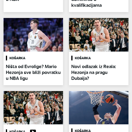
kvalifikacijama
KOŠARKA
KOŠARKA
Ništa od Evrolige? Mario
Novi odlazak iz Reala:
Hezonja sve bliži povratku
Hezonja na pragu
u NBA ligu
Dubaija?
KOŠARKA
KOŠARKA