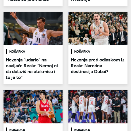
KOŠARKA
KOŠARKA
Hezonja "udario" na
Hezonja pred odlaskom iz
navijače Reala: "Nemoj ni
Reala: Naredna
da dolaziš na utakmicu i
destinacija Dubai?
to je to"
KOŠARKA
KOŠARKA