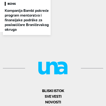
BIZNIS
Kompanija Bambi pokreće
program mentorstva i
finansijske podrške za
poslastičare Braničevskog
okruga
BLISKI ISTOK
SVE VESTI
NOVOSTI