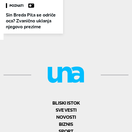
POZNATI
Sin Breda Pita se odriče
oca? Zvanično uklanja
njegovo prezime
BLISKI ISTOK
SVE VESTI
NOVOSTI
BIZNIS
SPORT