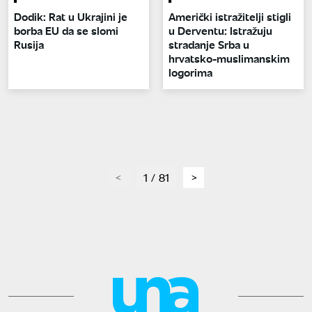
Dodik: Rat u Ukrajini je
Američki istražitelji stigli
borba EU da se slomi
u Derventu: Istražuju
Rusija
stradanje Srba u
hrvatsko-muslimanskim
logorima
page
1 / 81
page