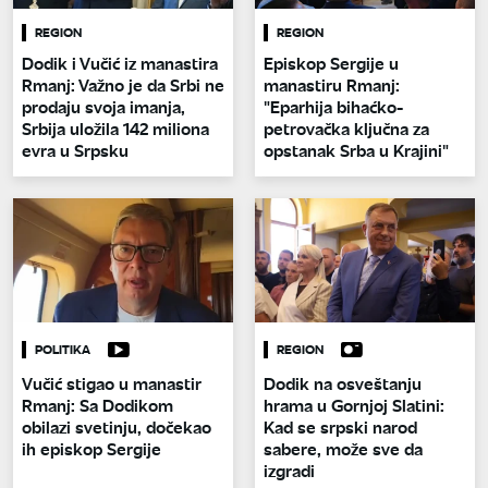
REGION
REGION
Dodik i Vučić iz manastira
Episkop Sergije u
Rmanj: Važno je da Srbi ne
manastiru Rmanj:
prodaju svoja imanja,
"Eparhija bihaćko-
Srbija uložila 142 miliona
petrovačka ključna za
evra u Srpsku
opstanak Srba u Krajini"
POLITIKA
REGION
Vučić stigao u manastir
Dodik na osveštanju
Rmanj: Sa Dodikom
hrama u Gornjoj Slatini:
obilazi svetinju, dočekao
Kad se srpski narod
ih episkop Sergije
sabere, može sve da
izgradi