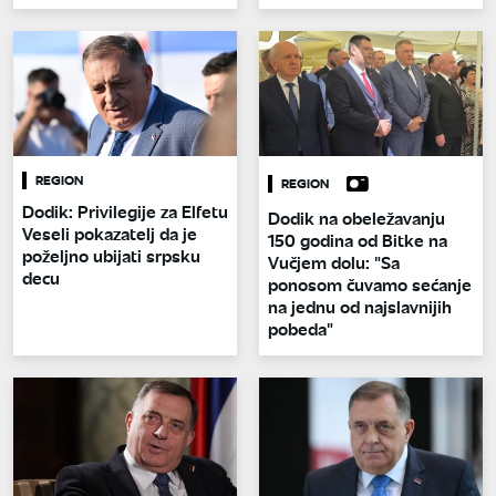
REGION
REGION
Dodik: Privilegije za Elfetu
Dodik na obeležavanju
Veseli pokazatelj da je
150 godina od Bitke na
poželjno ubijati srpsku
Vučjem dolu: "Sa
decu
ponosom čuvamo sećanje
na jednu od najslavnijih
pobeda"