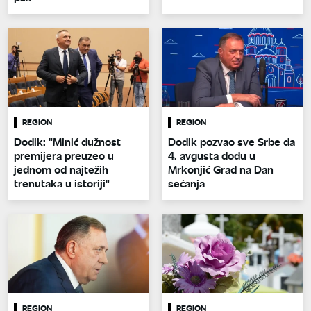
REGION
REGION
Dodik: "Minić dužnost
Dodik pozvao sve Srbe da
premijera preuzeo u
4. avgusta dođu u
jednom od najtežih
Mrkonjić Grad na Dan
trenutaka u istoriji"
sećanja
REGION
REGION