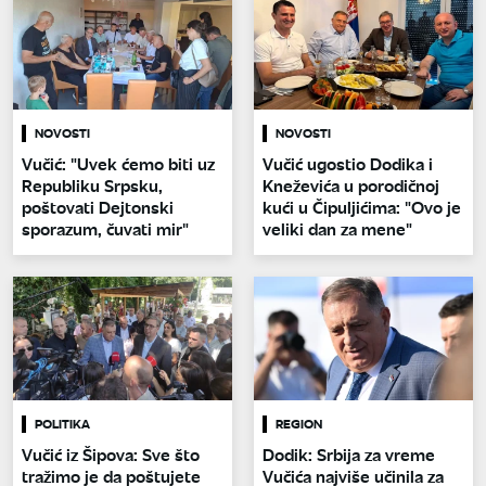
NOVOSTI
NOVOSTI
Vučić: "Uvek ćemo biti uz
Vučić ugostio Dodika i
Republiku Srpsku,
Kneževića u porodičnoj
poštovati Dejtonski
kući u Čipuljićima: "Ovo je
sporazum, čuvati mir"
veliki dan za mene"
POLITIKA
REGION
Vučić iz Šipova: Sve što
Dodik: Srbija za vreme
tražimo je da poštujete
Vučića najviše učinila za