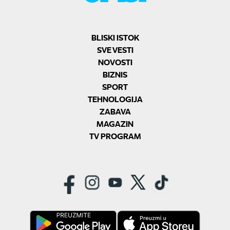
BLISKI ISTOK
SVE VESTI
NOVOSTI
BIZNIS
SPORT
TEHNOLOGIJA
ZABAVA
MAGAZIN
TV PROGRAM