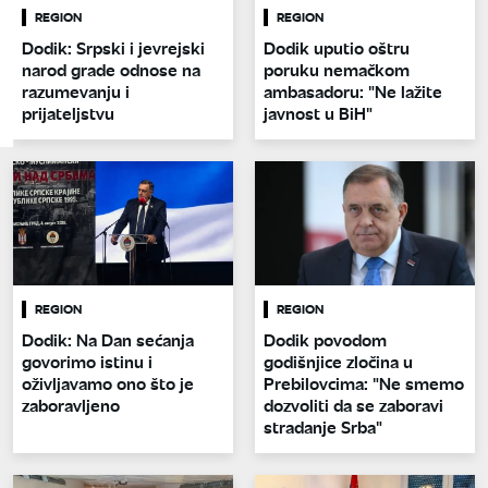
REGION
REGION
Dodik: Srpski i jevrejski
Dodik uputio oštru
narod grade odnose na
poruku nemačkom
razumevanju i
ambasadoru: "Ne lažite
prijateljstvu
javnost u BiH"
REGION
REGION
Dodik: Na Dan sećanja
Dodik povodom
govorimo istinu i
godišnjice zločina u
oživljavamo ono što je
Prebilovcima: "Ne smemo
zaboravljeno
dozvoliti da se zaboravi
stradanje Srba"