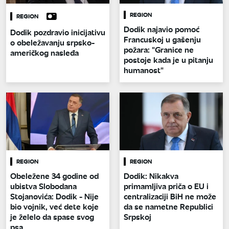
REGION
REGION
Dodik najavio pomoć
Dodik pozdravio inicijativu
Francuskoj u gašenju
o obeležavanju srpsko-
požara: "Granice ne
američkog nasleđa
postoje kada je u pitanju
humanost"
REGION
REGION
Obeležene 34 godine od
Dodik: Nikakva
ubistva Slobodana
primamljiva priča o EU i
Stojanovića: Dodik - Nije
centralizaciji BiH ne može
bio vojnik, već dete koje
da se nametne Republici
je želelo da spase svog
Srpskoj
psa