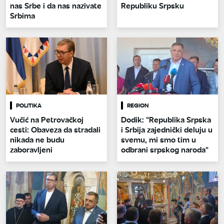
nas Srbe i da nas nazivate
Republiku Srpsku
Srbima
POLITIKA
REGION
Vučić na Petrovačkoj
Dodik: "Republika Srpska
cesti: Obaveza da stradali
i Srbija zajednički deluju u
nikada ne budu
svemu, mi smo tim u
zaboravljeni
odbrani srpskog naroda"