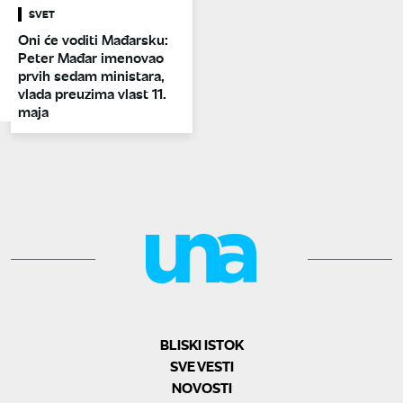
SVET
Oni će voditi Mađarsku:
Peter Mađar imenovao
prvih sedam ministara,
vlada preuzima vlast 11.
maja
BLISKI ISTOK
SVE VESTI
NOVOSTI