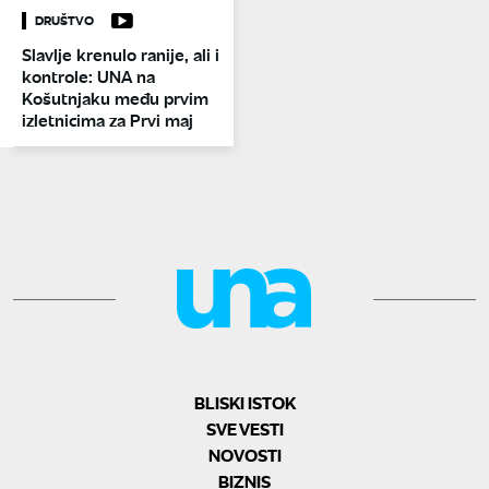
DRUŠTVO
Slavlje krenulo ranije, ali i
kontrole: UNA na
Košutnjaku među prvim
izletnicima za Prvi maj
BLISKI ISTOK
SVE VESTI
NOVOSTI
BIZNIS