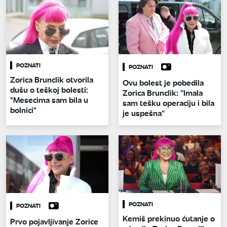
POZNATI
POZNATI
Zorica Brunclik otvorila
Ovu bolest je pobedila
dušu o teškoj bolesti:
Zorica Brunclik: "Imala
"Mesecima sam bila u
sam tešku operaciju i bila
bolnici"
je uspešna"
POZNATI
POZNATI
Kemiš prekinuo ćutanje o
Prvo pojavljivanje Zorice