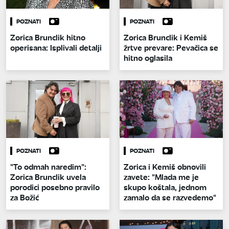
POZNATI
POZNATI
Zorica Brunclik hitno
Zorica Brunclik i Kemiš
operisana: Isplivali detalji
žrtve prevare: Pevačica se
hitno oglasila
POZNATI
POZNATI
"To odmah naredim":
Zorica i Kemiš obnovili
Zorica Brunclik uvela
zavete: "Mlada me je
porodici posebno pravilo
skupo koštala, jednom
za Božić
zamalo da se razvedemo"