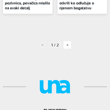
pozivnica, pevačica mislila
otkrili ko odlučuje o
na svaki detalj
njenom bogatstvu
page
1 / 2
page