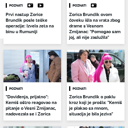
POZNATI
POZNATI
Prvi nastup Zorice
Zorica Brunclik ovom
Brunclik posle teške
čoveku išla na vrata zbog
operacije: Izvela zeta na
drame s Vesnom
binu u Rumuniji
Zmijanac: "Pomogao sam
joj, ali nije zaslužila"
POZNATI
POZNATI
"Doviđenja, prijatno":
Zorica Brunclik o paklu
Kemiš oštro reagovao na
kroz koji je prošla: "Kemiš
pitanje o Vesni Zmijanac,
je plakao sa mnom,
nadovezala se i Zorica
situacija je bila jeziva"