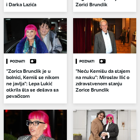
i Darka Lazića
Zorici Brunclik
POZNATI
POZNATI
"Zorica Brunclik je u
"Neću Kemišu da stajem
bolnici, Kemiš se nikom
na muku": Miroslav Ilić o
ne javlja": Lepa Lukić
zdravstvenom stanju
otkrila šta se dešava sa
Zorice Brunclik
pevačicom