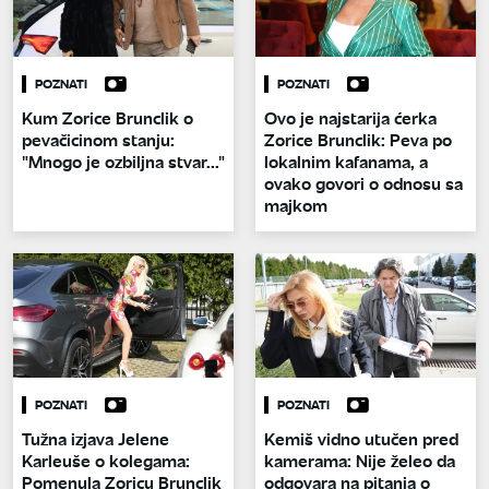
POZNATI
POZNATI
Kum Zorice Brunclik o
Ovo je najstarija ćerka
pevačicinom stanju:
Zorice Brunclik: Peva po
"Mnogo je ozbiljna stvar..."
lokalnim kafanama, a
ovako govori o odnosu sa
majkom
POZNATI
POZNATI
Tužna izjava Jelene
Kemiš vidno utučen pred
Karleuše o kolegama:
kamerama: Nije želeo da
Pomenula Zoricu Brunclik
odgovara na pitanja o