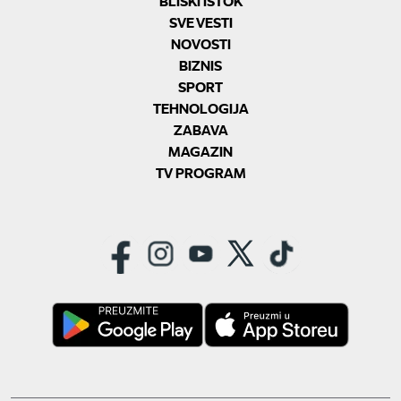
BLISKI ISTOK
SVE VESTI
NOVOSTI
BIZNIS
SPORT
TEHNOLOGIJA
ZABAVA
MAGAZIN
TV PROGRAM