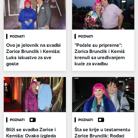
POZNATI
POZNATI
Ovo je jelovnik na svadbi
"Počele su pripreme":
Zorice Brunclik i Kemiša:
Zorica Brunclik i Kemiš
Luks iskustvo za sve
krenuli sa uređivanjem
goste
kuće za svadbu
POZNATI
POZNATI
Bliži se svadba Zorice i
Šta se krije u testamentu
Kemiša: Ovako izgleda
Zorice Brunclik: Rođaci