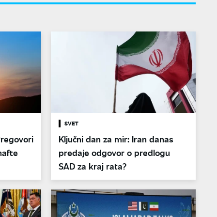
SVET
Pregovori
Ključni dan za mir: Iran danas
nafte
predaje odgovor o predlogu
SAD za kraj rata?