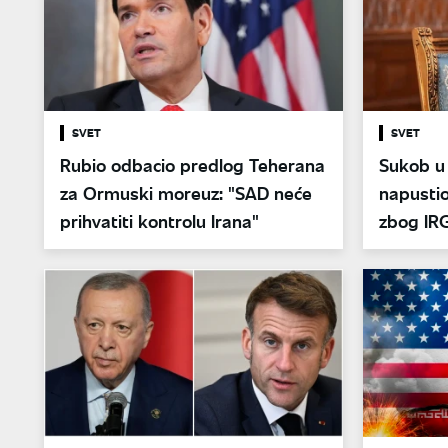
SVET
SVET
Rubio odbacio predlog Teherana
Sukob u 
za Ormuski moreuz: "SAD neće
napusti
prihvatiti kontrolu Irana"
zbog IR