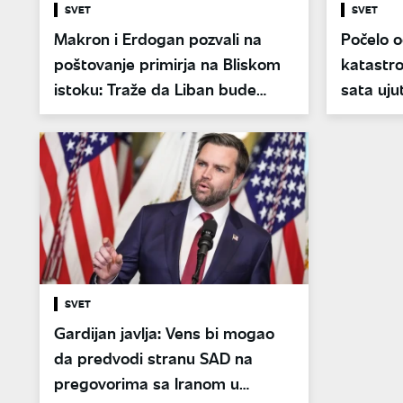
SVET
SVET
Makron i Erdogan pozvali na
Počelo 
poštovanje primirja na Bliskom
katastro
istoku: Traže da Liban bude
sata uju
obuhvaćen
SVET
Gardijan javlja: Vens bi mogao
da predvodi stranu SAD na
pregovorima sa Iranom u