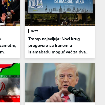
SVET
a
Tramp najavljuje: Novi krug
pametni,
pregovora sa Iranom u
om
Islamabadu moguć već za dva
dana