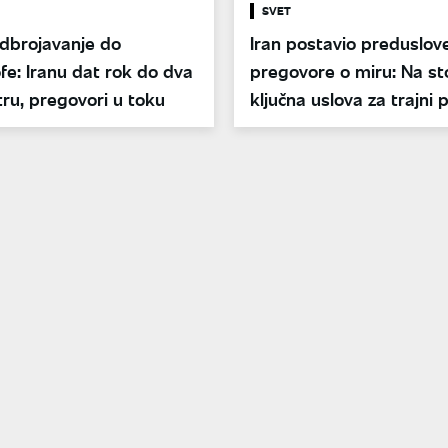
SVET
odbrojavanje do
Iran postavio preduslov
fe: Iranu dat rok do dva
pregovore o miru: Na sto
tru, pregovori u toku
ključna uslova za trajni 
vatre