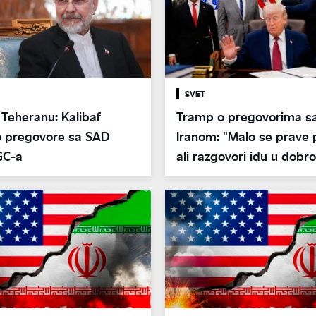
SVET
Teheranu: Kalibaf
Tramp o pregovorima s
o pregovore sa SAD
Iranom: "Malo se prave 
GC-a
ali razgovori idu u dobr
smeru"