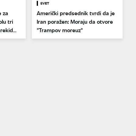
SVET
e za
Američki predsednik tvrdi da je
lu tri
Iran poražen: Moraju da otvore
prekid
"Trampov moreuz"