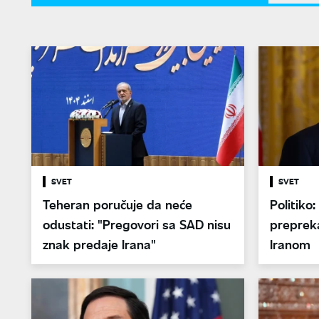
SVET
SVET
Teheran poručuje da neće
Politiko
odustati: "Pregovori sa SAD nisu
preprek
znak predaje Irana"
Iranom