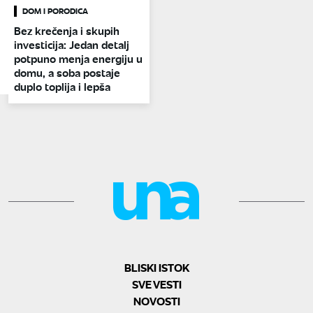
DOM I PORODICA
Bez krečenja i skupih
investicija: Jedan detalj
potpuno menja energiju u
domu, a soba postaje
duplo toplija i lepša
BLISKI ISTOK
SVE VESTI
NOVOSTI