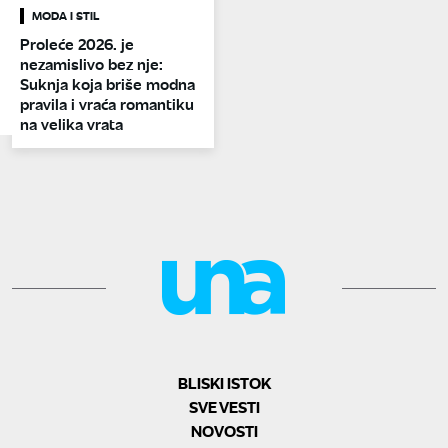
MODA I STIL
Proleće 2026. je
nezamislivo bez nje:
Suknja koja briše modna
pravila i vraća romantiku
na velika vrata
BLISKI ISTOK
SVE VESTI
NOVOSTI