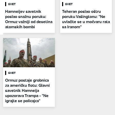
SVET
SVET
Hamneijev savetnik
Teheran poslao oštru
poslao snažnu poruku:
poruku Vašingtonu: "Ne
Ormuz važniji od desetina
uvlačite se u močvaru rata
atomskih bombi
sa Iranom"
SVET
Ormuz postaje grobnica
za američku flotu: Glavni
savetnik Hamneija
upozorava Trampa - "Ne
igrajte se policajca"