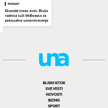
POZNATI
Skandal trese svet: Bivša
radnica tuži MrBeasta za
seksualno uznemiravanje
BLISKI ISTOK
SVE VESTI
NOVOSTI
BIZNIS
SPORT