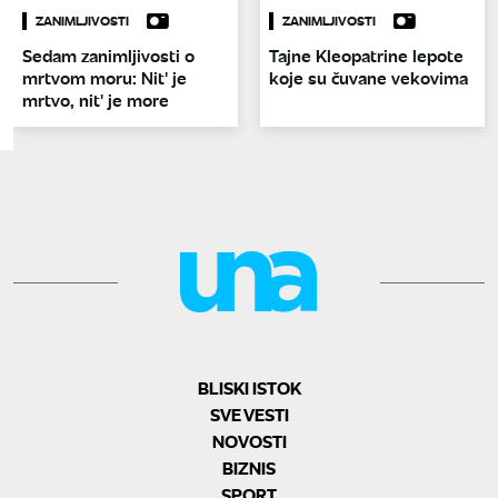
ZANIMLJIVOSTI
ZANIMLJIVOSTI
Sedam zanimljivosti o
Tajne Kleopatrine lepote
mrtvom moru: Nit' je
koje su čuvane vekovima
mrtvo, nit' je more
BLISKI ISTOK
SVE VESTI
NOVOSTI
BIZNIS
SPORT