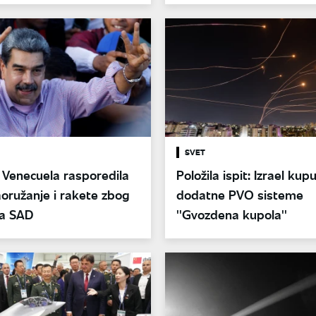
Su-57
SVET
 Venecuela rasporedila
Položila ispit: Izrael kup
oružanje i rakete zbog
dodatne PVO sisteme
sa SAD
''Gvozdena kupola''