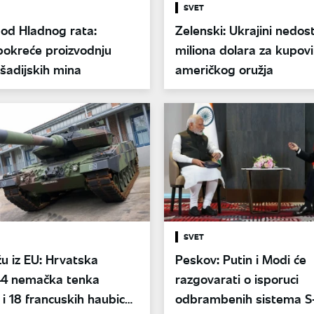
SVET
 od Hladnog rata:
Zelenski: Ukrajini nedos
pokreće proizvodnju
miliona dolara za kupov
šadijskih mina
američkog oružja
SVET
žu iz EU: Hrvatska
Peskov: Putin i Modi će
44 nemačka tenka
razgovarati o isporuci
i 18 francuskih haubica
odbrambenih sistema S