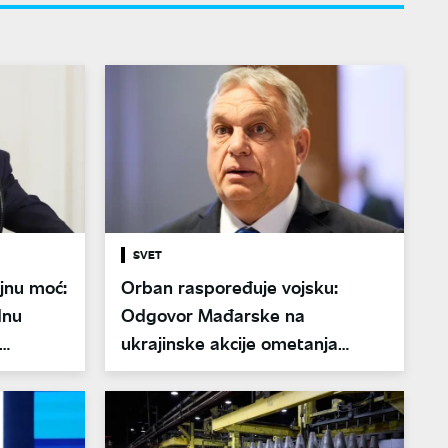
SVET
jnu moć:
Orban raspoređuje vojsku:
dnu
Odgovor Mađarske na
ukrajinske akcije ometanja
energetskog sistema