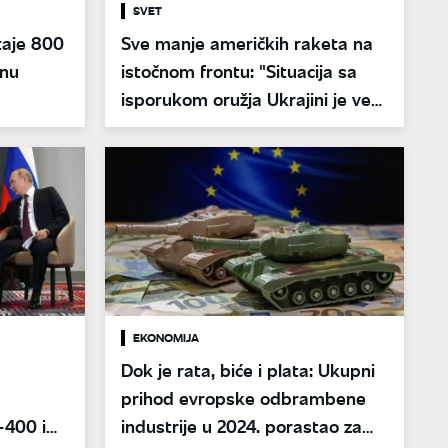
SVET
taje 800
Sve manje američkih raketa na
inu
istočnom frontu: "Situacija sa
isporukom oružja Ukrajini je već
kritična"
EKONOMIJA
Dok je rata, biće i plata: Ukupni
prihod evropske odbrambene
-400 i
industrije u 2024. porastao za