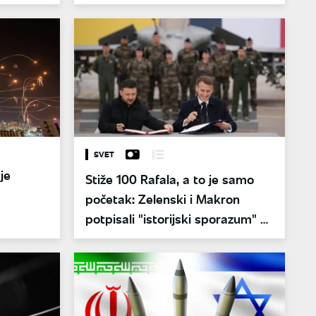
13,8 odsto
SVET
uje
Stiže 100 Rafala, a to je samo
početak: Zelenski i Makron
potpisali "istorijski sporazum" o
jačanju Ukrajine