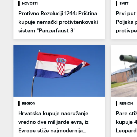
NOVOSTI
SVET
Protivno Rezoluciji 1244: Priština
Prvi put
kupuje nemački protivtenkovski
Poljska 
sistem "Panzerfaust 3"
protivpe
REGION
REGION
Hrvatska kupuje naoružanje
Pare sti
vredno dve milijarde evra, iz
kupuje 
Evrope stiže najmodernija
Leopard 