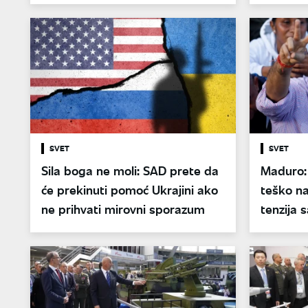
tehnologija
Cezar
SVET
SVET
Sila boga ne moli: SAD prete da
Maduro:
će prekinuti pomoć Ukrajini ako
teško na
ne prihvati mirovni sporazum
tenzija 