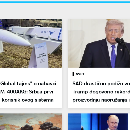
SVET
"Global tajms" o nabavci
SAD drastično podižu vo
CM-400AKG: Srbija prvi
Tramp dogovorio rekor
 korisnik ovog sistema
proizvodnju naoružanja i
municije