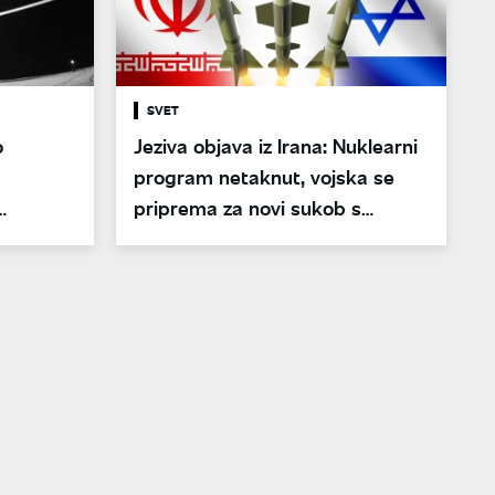
SVET
o
Jeziva objava iz Irana: Nuklearni
program netaknut, vojska se
priprema za novi sukob s
Izraelom