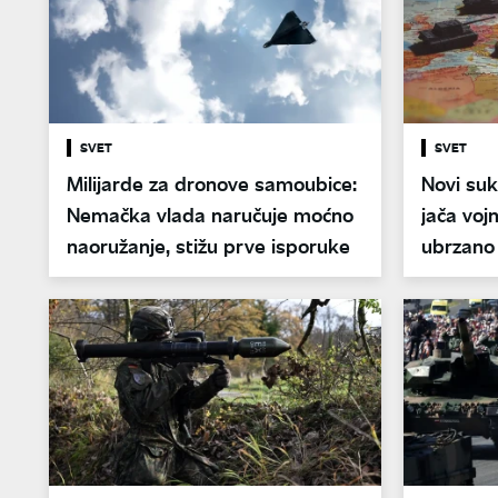
SVET
SVET
Milijarde za dronove samoubice:
Novi su
Nemačka vlada naručuje moćno
jača voj
naoružanje, stižu prve isporuke
ubrzano