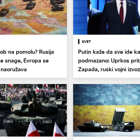
SVET
kob na pomolu? Rusija
Putin kaže da sve ide k
ne snage, Evropa se
podmazano: Uprkos prit
 naoružava
Zapada, ruski vojni izvo
stabilno realizuje