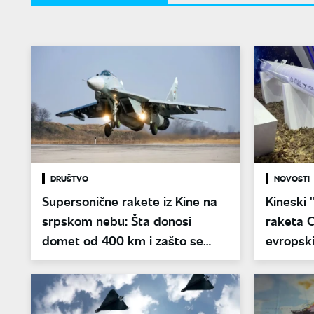
DRUŠTVO
NOVOSTI
Supersonične rakete iz Kine na
Kineski 
srpskom nebu: Šta donosi
raketa 
domet od 400 km i zašto se
evropski
region uznemirio?