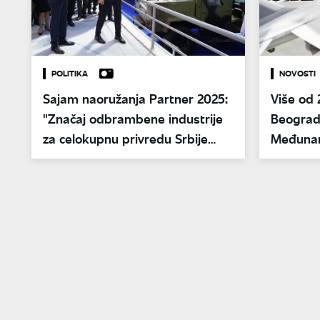
POLITIKA
NOVOSTI
Sajam naoružanja Partner 2025:
Više od 
"Značaj odbrambene industrije
Beograd
za celokupnu privredu Srbije
Međunar
ogroman"
vojne o