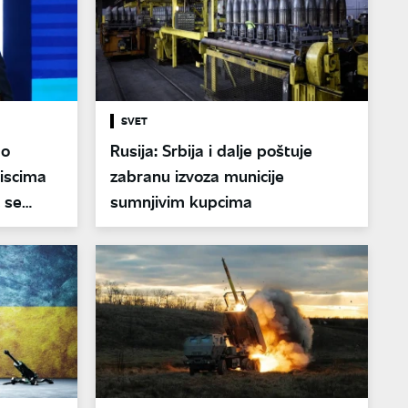
SVET
ao
Rusija: Srbija i dalje poštuje
iscima
zabranu izvoza municije
z se
sumnjivim kupcima