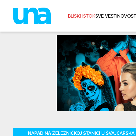
BLISKI ISTOK
SVE VESTI
NOVOST
NAPAD NA ŽELEZNIČKOJ STANICI U ŠVAJCARSKA