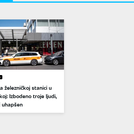
 železničkoj stanici u
oj: Izbodeno troje ljudi,
 uhapšen