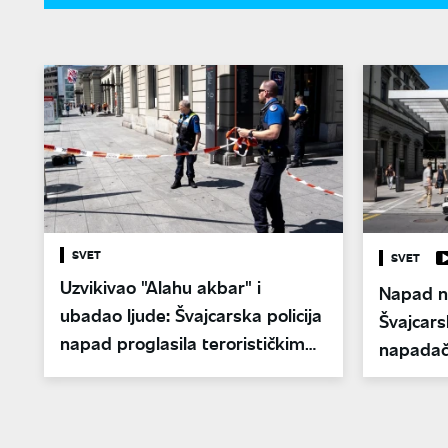
SVET
SVET
Uzvikivao "Alahu akbar" i
Napad na
ubadao ljude: Švajcarska policija
Švajcarsk
napad proglasila terorističkim
napadač
činom