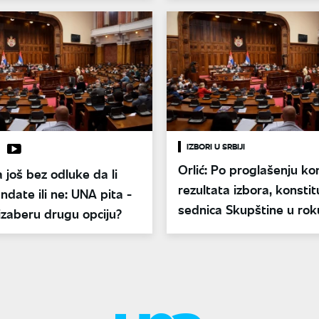
IZBORI U SRBIJI
Orlić: Po proglašenju ko
a još bez odluke da li
rezultata izbora, konstit
ndate ili ne: UNA pita -
sednica Skupštine u rok
izaberu drugu opciju?
dana