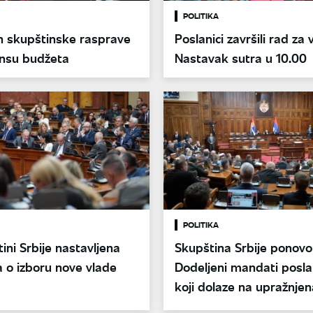
POLITIKA
n skupštinske rasprave
Poslanici završili rad za 
ansu budžeta
Nastavak sutra u 10.00
POLITIKA
ini Srbije nastavljena
Skupština Srbije ponovo 
 o izboru nove vlade
Dodeljeni mandati posla
koji dolaze na upražnje