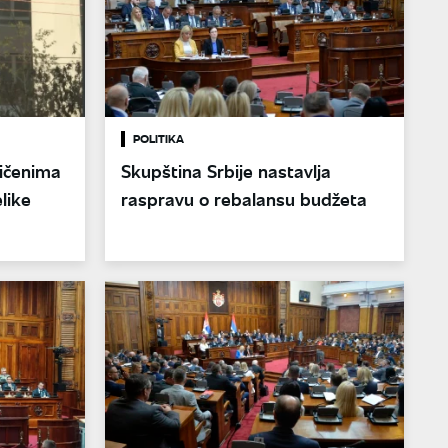
POLITIKA
ičenima
Skupština Srbije nastavlja
elike
raspravu o rebalansu budžeta