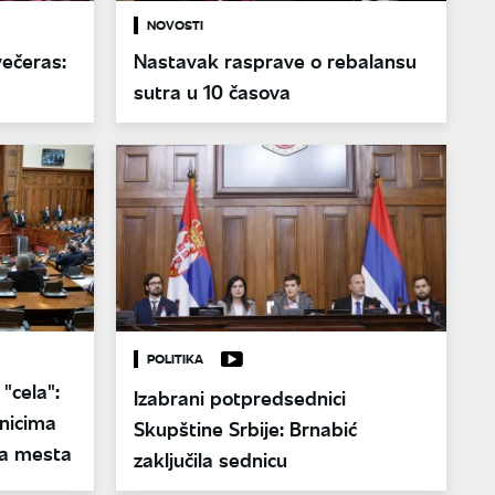
NOVOSTI
večeras:
Nastavak rasprave o rebalansu
sutra u 10 časova
POLITIKA
"cela":
Izabrani potpredsednici
nicima
Skupštine Srbije: Brnabić
na mesta
zaključila sednicu