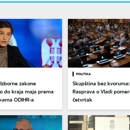
POLITIKA
 Izborne zakone
Skupština bez kvoruma:
o do kraja maja prema
Rasprava o Vladi pomer
kama ODIHR-a
četvrtak