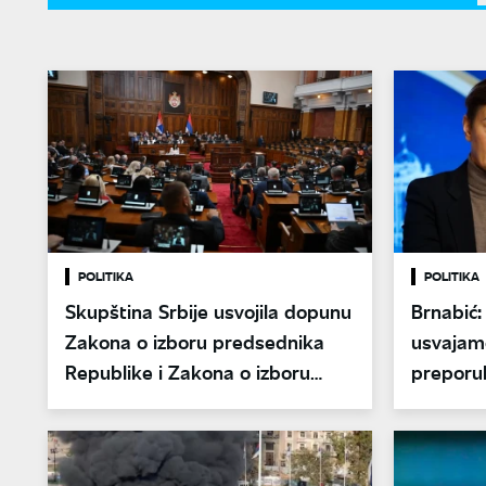
POLITIKA
POLITIKA
Skupština Srbije usvojila dopunu
Brnabić:
Zakona o izboru predsednika
usvajam
Republike i Zakona o izboru
preporu
narodnih poslanika