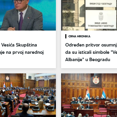
CRNA HRONIKA
 Vesića Skupština
Određen pritvor osumnj
je na prvoj narednoj
da su isticali simbole "V
Albanije" u Beogradu