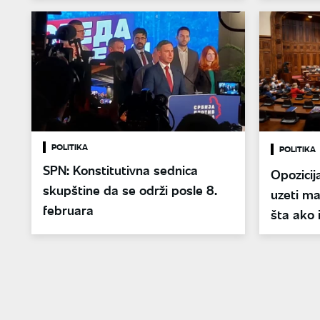
POLITIKA
POLITIKA
SPN: Konstitutivna sednica
Opozicij
skupštine da se održi posle 8.
uzeti ma
februara
šta ako 