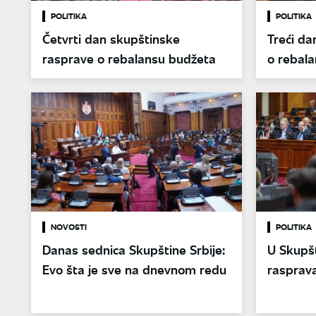
POLITIKA
POLITIKA
Četvrti dan skupštinske
Treći da
rasprave o rebalansu budžeta
o rebal
NOVOSTI
POLITIKA
Danas sednica Skupštine Srbije:
U Skupšt
Evo šta je sve na dnevnom redu
rasprava