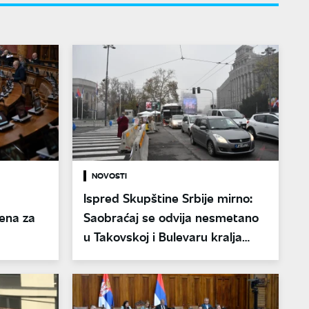
NOVOSTI
Ispred Skupštine Srbije mirno:
ena za
Saobraćaj se odvija nesmetano
u Takovskoj i Bulevaru kralja
Aleksandra