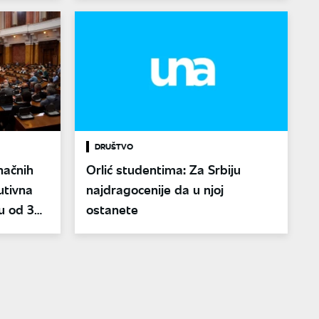
DRUŠTVO
načnih
Orlić studentima: Za Srbiju
utivna
najdragocenije da u njoj
u od 30
ostanete