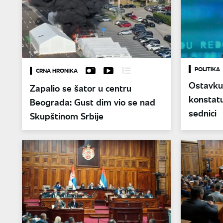
POLITIKA
CRNA HRONIKA
Ostavku
Zapalio se šator u centru
konstatu
Beograda: Gust dim vio se nad
sednici
Skupštinom Srbije