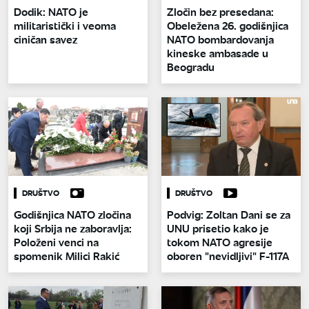
Dodik: NATO je
Zločin bez presedana:
militaristički i veoma
Obeležena 26. godišnjica
ciničan savez
NATO bombardovanja
kineske ambasade u
Beogradu
DRUŠTVO
DRUŠTVO
Godišnjica NATO zločina
Podvig: Zoltan Dani se za
koji Srbija ne zaboravlja:
UNU prisetio kako je
Položeni venci na
tokom NATO agresije
spomenik Milici Rakić
oboren "nevidljivi" F-117A