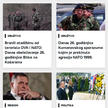
DRUŠTVO
DRUŠTVO
Branili otadžbinu od
Danas 26. godišnjica
terorista OVK i NATO:
Kumanovskog sporazuma
Danas obeležavanje 26.
kojim je prekinuta
godišnjice Bitke na
agresija NATO 1999.
Košarama
REGION
POLITIKA