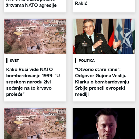
Rakić
žrtvama NATO agresije
SVET
POLITIKA
Kako Rusi vide NATO
"Otvorio stare rane":
bombardovanje 1999: "U
Odgovor Gujona Vesliju
srpskom narodu živi
Klarku o bombardovanju
sećanje na to krvavo
Srbije preneli evropski
proleće"
mediji