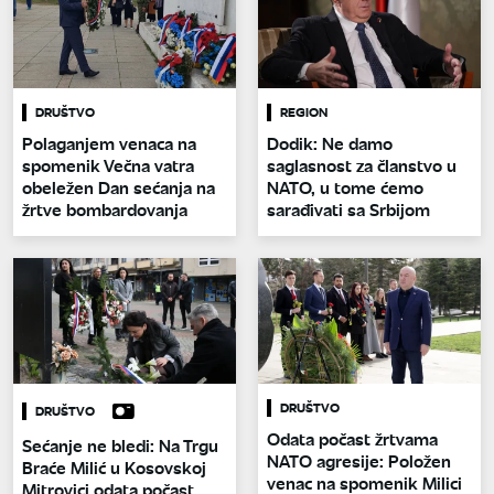
DRUŠTVO
REGION
Polaganjem venaca na
Dodik: Ne damo
spomenik Večna vatra
saglasnost za članstvo u
obeležen Dan sećanja na
NATO, u tome ćemo
žrtve bombardovanja
sarađivati sa Srbijom
DRUŠTVO
DRUŠTVO
Odata počast žrtvama
Sećanje ne bledi: Na Trgu
NATO agresije: Položen
Braće Milić u Kosovskoj
venac na spomenik Milici
Mitrovici odata počast