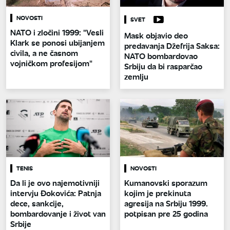
NOVOSTI
SVET
NATO i zločini 1999: "Vesli
Mask objavio deo
Klark se ponosi ubijanjem
predavanja Džefrija Saksa:
civila, a ne časnom
NATO bombardovao
vojničkom profesijom"
Srbiju da bi rasparčao
zemlju
TENIS
NOVOSTI
Da li je ovo najemotivniji
Kumanovski sporazum
intervju Đokovića: Patnja
kojim je prekinuta
dece, sankcije,
agresija na Srbiju 1999.
bombardovanje i život van
potpisan pre 25 godina
Srbije