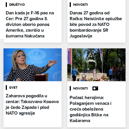
DRUŠTVO
NOVOSTI
Dan kada je F-16 pao na
Danas 27 godina od
Cer: Pre 27 godina 3.
Račka: Neistinite optužbe
divizion oborio ponos
bile povod za NATO
Amerike, završio u
bombardovanje SR
šumama Nakučana
Jugoslavije
SVET
NOVOSTI
Zaharova pogodila u
Počast herojima:
centar: Takozvano Kosovo
Polaganjem venaca i
je čedo Zapada i plod
cveća obeležena
NATO agresije
godišnjica Bitke na
Košarama