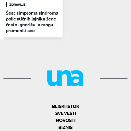
ZDRAVLJE
Šest simptoma sindroma
policističnih jajnika žene
često ignorišu, a mogu
promeniti sve
BLISKI ISTOK
SVE VESTI
NOVOSTI
BIZNIS