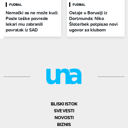
FUDBAL
FUDBAL
Nemački as ne može kući:
Ostaje u Borusiji iz
Posle teške povrede
Dortmunda: Niko
lekari mu zabranili
Šloterbek potpisao novi
povratak iz SAD
ugovor sa klubom
BLISKI ISTOK
SVE VESTI
NOVOSTI
BIZNIS