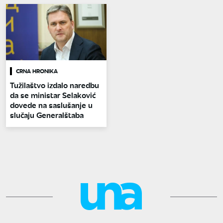
CRNA HRONIKA
Tužilaštvo izdalo naredbu
da se ministar Selaković
dovede na saslušanje u
slučaju Generalštaba