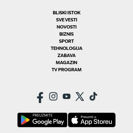
BLISKI ISTOK
SVE VESTI
NOVOSTI
BIZNIS
SPORT
TEHNOLOGIJA
ZABAVA
MAGAZIN
TV PROGRAM