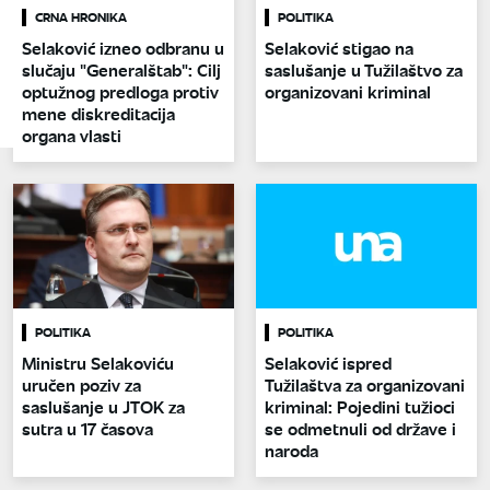
CRNA HRONIKA
POLITIKA
Selaković izneo odbranu u
Selaković stigao na
slučaju "Generalštab": Cilj
saslušanje u Tužilaštvo za
optužnog predloga protiv
organizovani kriminal
mene diskreditacija
organa vlasti
POLITIKA
POLITIKA
Ministru Selakoviću
Selaković ispred
uručen poziv za
Tužilaštva za organizovani
saslušanje u JTOK za
kriminal: Pojedini tužioci
sutra u 17 časova
se odmetnuli od države i
naroda