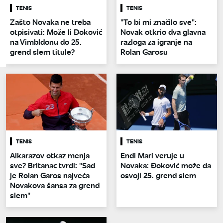
TENIS
TENIS
Zašto Novaka ne treba
"To bi mi značilo sve":
otpisivati: Može li Đoković
Novak otkrio dva glavna
na Vimbldonu do 25.
razloga za igranje na
grend slem titule?
Rolan Garosu
TENIS
TENIS
Alkarazov otkaz menja
Endi Mari veruje u
sve? Britanac tvrdi: "Sad
Novaka: Đoković može da
je Rolan Garos najveća
osvoji 25. grend slem
Novakova šansa za grend
slem"