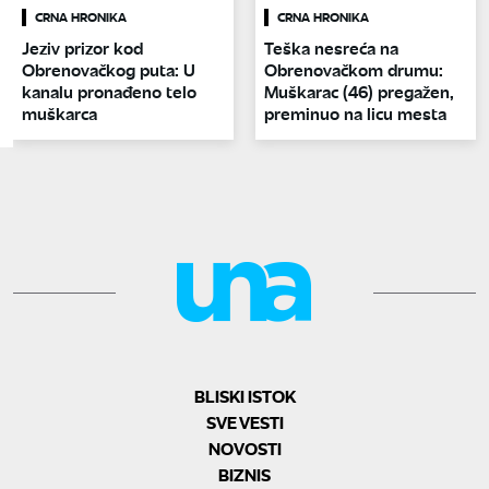
CRNA HRONIKA
CRNA HRONIKA
Jeziv prizor kod
Teška nesreća na
Obrenovačkog puta: U
Obrenovačkom drumu:
kanalu pronađeno telo
Muškarac (46) pregažen,
muškarca
preminuo na licu mesta
BLISKI ISTOK
SVE VESTI
NOVOSTI
BIZNIS