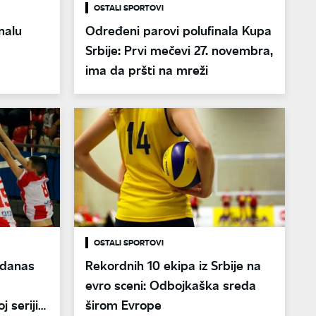
OSTALI SPORTOVI
nalu
Određeni parovi polufinala Kupa
Srbije: Prvi mečevi 27. novembra,
ima da pršti na mreži
OSTALI SPORTOVI
" danas
Rekordnih 10 ekipa iz Srbije na
evro sceni: Odbojkaška sreda
j seriji
širom Evrope