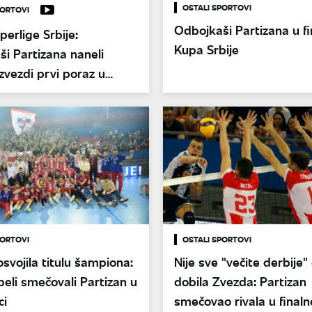
OSTALI SPORTOVI
PORTOVI
Odbojkaši Partizana u fi
perlige Srbije:
Kupa Srbije
i Partizana naneli
zvezdi prvi poraz u
PORTOVI
OSTALI SPORTOVI
svojila titulu šampiona:
Nije sve "večite derbije
eli smečovali Partizan u
dobila Zvezda: Partizan
ci
smečovao rivala u finalno