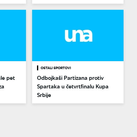
OSTALI SPORTOVI
le pet
Odbojkaši Partizana protiv
za
Spartaka u četvrtfinalu Kupa
Srbije