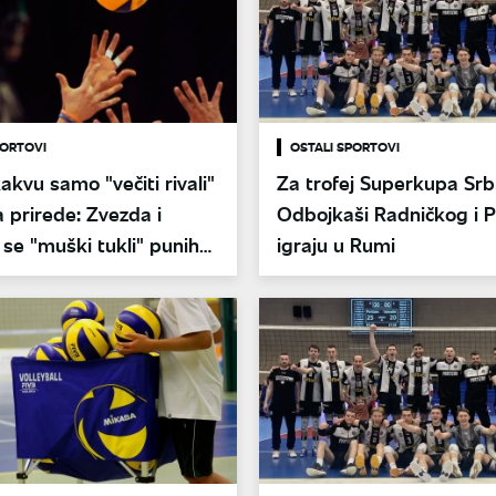
PORTOVI
OSTALI SPORTOVI
kvu samo "večiti rivali"
Za trofej Superkupa Srbi
prirede: Zvezda i
Odbojkaši Radničkog i P
 se "muški tukli" punih
igraju u Rumi
ova