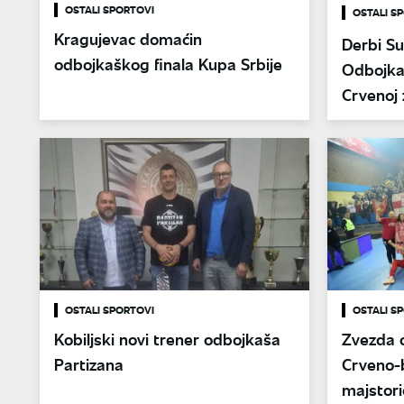
OSTALI SPORTOVI
OSTALI S
Kragujevac domaćin
Derbi Su
odbojkaškog finala Kupa Srbije
Odbojkaš
Crvenoj 
sezoni
OSTALI SPORTOVI
OSTALI S
Kobiljski novi trener odbojkaša
Zvezda o
Partizana
Crveno-b
majstori