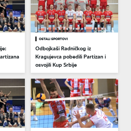
OSTALI SPORTOVI
je:
Odbojkaši Radničkog iz
artizana
Kragujevca pobedili Partizan i
osvojili Kup Srbije