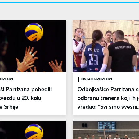
PORTOVI
OSTALI SPORTOVI
i Partizana pobedili
Odbojkašice Partizana s
vezdu u 20. kolu
odbranu trenera koji ih 
e Srbije
vređao: "Svi smo svesni
njegovog načina rada"