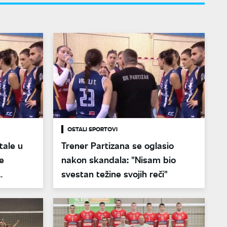
OSTALI SPORTOVI
tale u
Trener Partizana se oglasio
je
nakon skandala: "Nisam bio
svestan težine svojih reči"