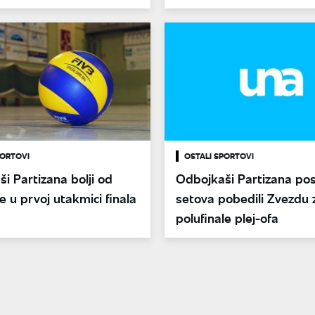
plej-ofa
PORTOVI
OSTALI SPORTOVI
i Partizana bolji od
Odbojkaši Partizana pos
e u prvoj utakmici finala
setova pobedili Zvezdu 
polufinale plej-ofa