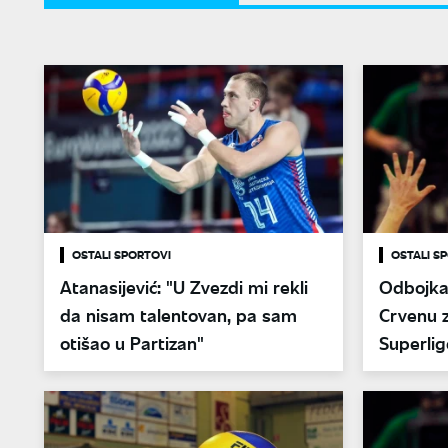
OSTALI SPORTOVI
OSTALI S
Atanasijević: "U Zvezdi mi rekli
Odbojkaš
da nisam talentovan, pa sam
Crvenu z
otišao u Partizan"
Superlig