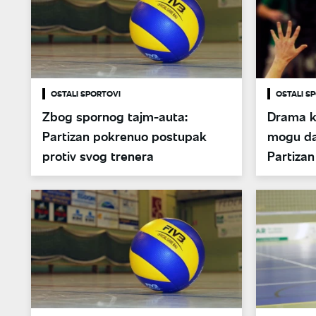
OSTALI SPORTOVI
OSTALI S
Zbog spornog tajm-auta:
Drama ka
Partizan pokrenuo postupak
mogu da 
protiv svog trenera
Partizan
pet set