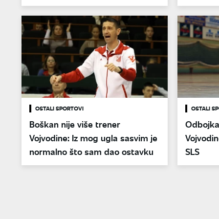
OSTALI SPORTOVI
OSTALI S
Boškan nije više trener
Odbojkaš
Vojvodine: Iz mog ugla sasvim je
Vojvodin
normalno što sam dao ostavku
SLS