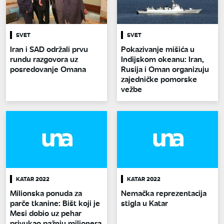
SVET
SVET
Iran i SAD održali prvu
Pokazivanje mišića u
rundu razgovora uz
Indijskom okeanu: Iran,
posredovanje Omana
Rusija i Oman organizuju
zajedničke pomorske
vežbe
KATAR 2022
KATAR 2022
Milionska ponuda za
Nemačka reprezentacija
parče tkanine: Bišt koji je
stigla u Katar
Mesi dobio uz pehar
privukao pažnju milionera