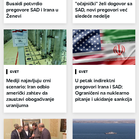
Busaidi potvrdio
"očajnički" želi dogovor sa
pregovore SAD i Irana u
SAD, novi pregovori već
Ženevi
sledeće nedelje
SVET
SVET
Mediji najavljuju crni
U petak indirektni
scenario: Iran odbio
pregovori Irana i SAD:
američki zahtev da
Ograničeni na nuklearno
zaustavi obogaćivanje
pitanje i ukidanje sankcija
uranijuma