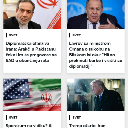
SVET
SVET
Diplomatska ofanziva
Lavrov sa ministrom
Irana: Arakči u Pakistanu
Omana o sukobu na
čeka tim za pregovore sa
Bliskom istoku: "Hitno
SAD o okončanju rata
prekinuti borbe i vratiti se
diplomatiji"
SVET
SVET
Sporazum na vidiku? Al
Tramp otkrio: Iran