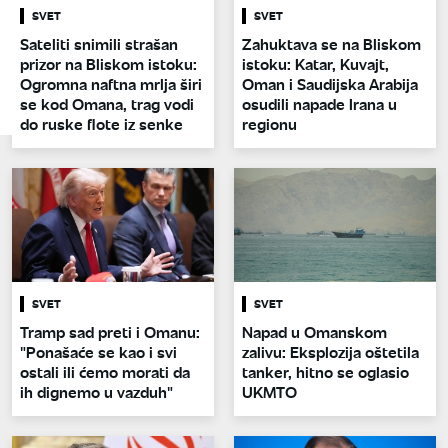
SVET
SVET
Sateliti snimili strašan
Zahuktava se na Bliskom
prizor na Bliskom istoku:
istoku: Katar, Kuvajt,
Ogromna naftna mrlja širi
Oman i Saudijska Arabija
se kod Omana, trag vodi
osudili napade Irana u
do ruske flote iz senke
regionu
SVET
SVET
Tramp sad preti i Omanu:
Napad u Omanskom
"Ponašaće se kao i svi
zalivu: Eksplozija oštetila
ostali ili ćemo morati da
tanker, hitno se oglasio
ih dignemo u vazduh"
UKMTO