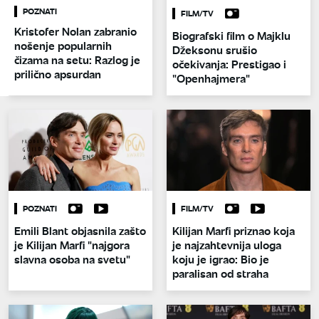
POZNATI
FILM/TV
Kristofer Nolan zabranio
Biografski film o Majklu
nošenje popularnih
Džeksonu srušio
čizama na setu: Razlog je
očekivanja: Prestigao i
prilično apsurdan
"Openhajmera"
POZNATI
FILM/TV
Emili Blant objasnila zašto
Kilijan Marfi priznao koja
je Kilijan Marfi "najgora
je najzahtevnija uloga
slavna osoba na svetu"
koju je igrao: Bio je
paralisan od straha