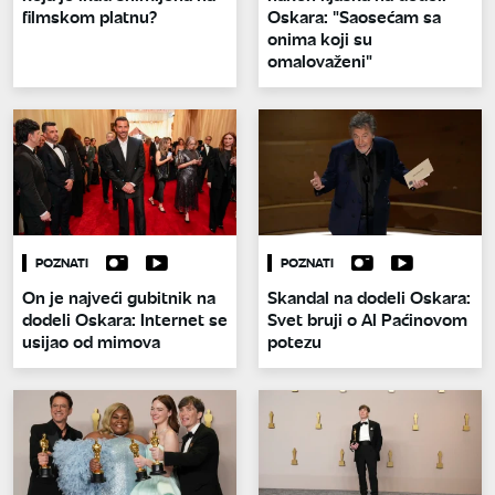
filmskom platnu?
Oskara: "Saosećam sa
onima koji su
omalovaženi"
POZNATI
POZNATI
On je najveći gubitnik na
Skandal na dodeli Oskara:
dodeli Oskara: Internet se
Svet bruji o Al Paćinovom
usijao od mimova
potezu