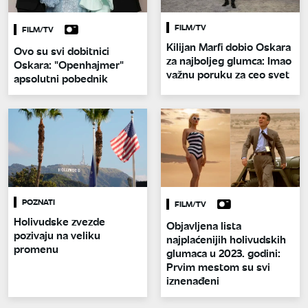
FILM/TV
FILM/TV
Kilijan Marfi dobio Oskara
Ovo su svi dobitnici
za najboljeg glumca: Imao
Oskara: "Openhajmer"
važnu poruku za ceo svet
apsolutni pobednik
POZNATI
FILM/TV
Holivudske zvezde
Objavljena lista
pozivaju na veliku
najplaćenijih holivudskih
promenu
glumaca u 2023. godini:
Prvim mestom su svi
iznenađeni