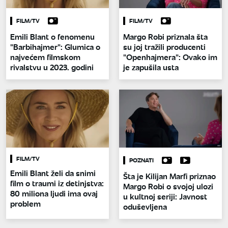
FILM/TV
FILM/TV
Emili Blant o fenomenu
Margo Robi priznala šta
"Barbihajmer": Glumica o
su joj tražili producenti
najvećem filmskom
"Openhajmera": Ovako im
rivalstvu u 2023. godini
je zapušila usta
FILM/TV
POZNATI
Emili Blant želi da snimi
Šta je Kilijan Marfi priznao
film o traumi iz detinjstva:
Margo Robi o svojoj ulozi
80 miliona ljudi ima ovaj
u kultnoj seriji: Javnost
problem
oduševljena