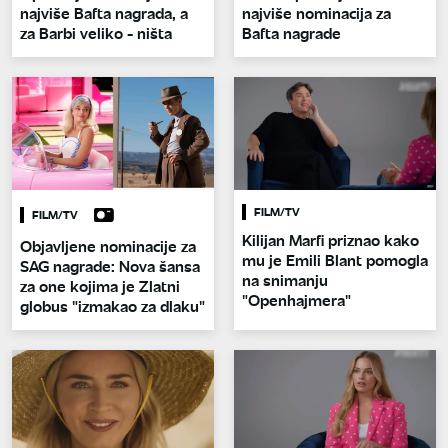
najviše Bafta nagrada, a
najviše nominacija za
za Barbi veliko - ništa
Bafta nagrade
FILM/TV
FILM/TV
Kilijan Marfi priznao kako
Objavljene nominacije za
mu je Emili Blant pomogla
SAG nagrade: Nova šansa
na snimanju
za one kojima je Zlatni
"Openhajmera"
globus "izmakao za dlaku"