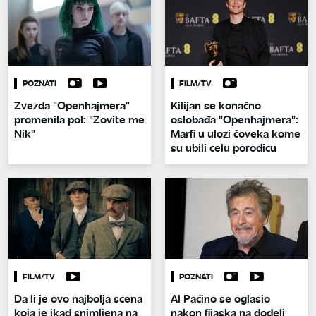
POZNATI
FILM/TV
Zvezda "Openhajmera"
Kilijan se konačno
promenila pol: "Zovite me
oslobađa "Openhajmera":
Nik"
Marfi u ulozi čoveka kome
su ubili celu porodicu
FILM/TV
POZNATI
Da li je ovo najbolja scena
Al Paćino se oglasio
koja je ikad snimljena na
nakon fijaska na dodeli