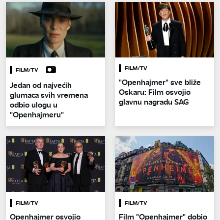
FILM/TV
FILM/TV
"Openhajmer" sve bliže
Jedan od najvećih
Oskaru: Film osvojio
glumaca svih vremena
glavnu nagradu SAG
odbio ulogu u
"Openhajmeru"
FILM/TV
FILM/TV
Openhajmer osvojio
Film "Openhajmer" dobio