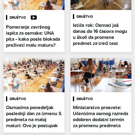
DRUŠTVO
DRUŠTVO
Ističe rok: Osmaci još
Pomeranje završnog
danas do 16 časova mogu
ispita za osmake: UNA
u školi da promene
pita - kako posle blokada
predmet za treći test
preživeti malu maturu?
DRUŠTVO
DRUŠTVO
Osmacima ponedeljak
Ministarstvo prosvete:
poslednji dan za izmenu 3.
Učenicima osmog razreda
predmeta na maloj
odobren dodatni termin
maturi: Ovo je postupak
za promenu predmeta