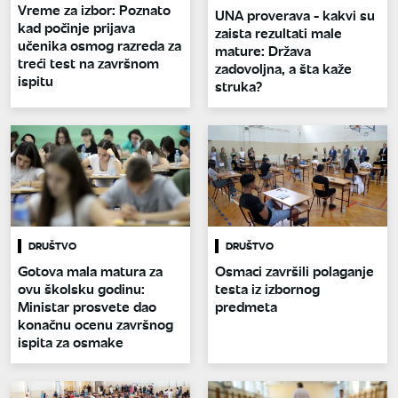
Vreme za izbor: Poznato
UNA proverava - kakvi su
kad počinje prijava
zaista rezultati male
učenika osmog razreda za
mature: Država
treći test na završnom
zadovoljna, a šta kaže
ispitu
struka?
DRUŠTVO
DRUŠTVO
Gotova mala matura za
Osmaci završili polaganje
ovu školsku godinu:
testa iz izbornog
Ministar prosvete dao
predmeta
konačnu ocenu završnog
ispita za osmake