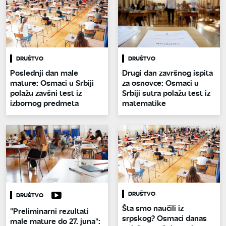
DRUŠTVO
DRUŠTVO
Poslednji dan male
Drugi dan završnog ispita
mature: Osmaci u Srbiji
za osnovce: Osmaci u
polažu zavšni test iz
Srbiji sutra polažu test iz
izbornog predmeta
matematike
DRUŠTVO
DRUŠTVO
Šta smo naučili iz
"Preliminarni rezultati
srpskog? Osmaci danas
male mature do 27. juna":