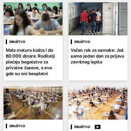
DRUŠTVO
DRUŠTVO
Mala matura košta i do
Važan rok za osmake: Još
80.000 dinara: Roditelji
samo jedan dan za prijavu
plaćaju bogatstvo za
završnog ispita
privatne časove, a evo
gde su oni besplatni
DRUŠTVO
DRUŠTVO