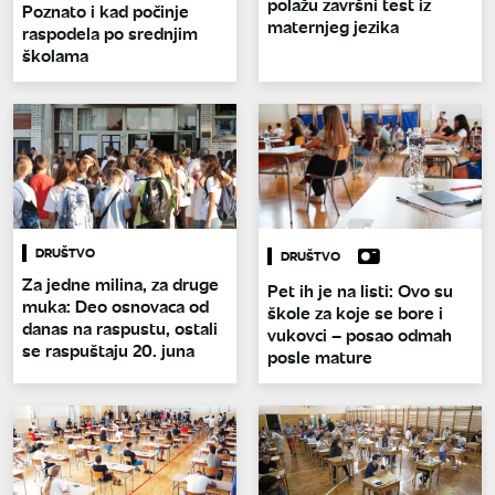
polažu završni test iz
Poznato i kad počinje
maternjeg jezika
raspodela po srednjim
školama
DRUŠTVO
DRUŠTVO
Za jedne milina, za druge
Pet ih je na listi: Ovo su
muka: Deo osnovaca od
škole za koje se bore i
danas na raspustu, ostali
vukovci – posao odmah
se raspuštaju 20. juna
posle mature