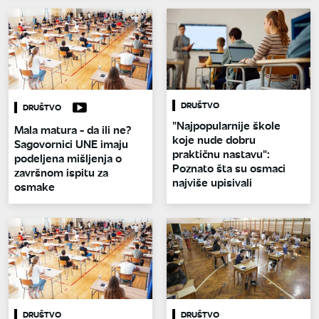
DRUŠTVO
DRUŠTVO
"Najpopularnije škole
Mala matura - da ili ne?
koje nude dobru
Sagovornici UNE imaju
praktičnu nastavu":
podeljena mišljenja o
Poznato šta su osmaci
završnom ispitu za
najviše upisivali
osmake
DRUŠTVO
DRUŠTVO