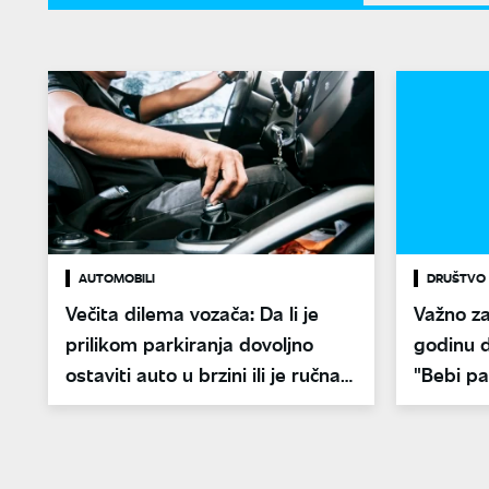
AUTOMOBILI
DRUŠTVO
Večita dilema vozača: Da li je
Važno za
prilikom parkiranja dovoljno
godinu 
ostaviti auto u brzini ili je ručna
"Bebi pa
obavezna?