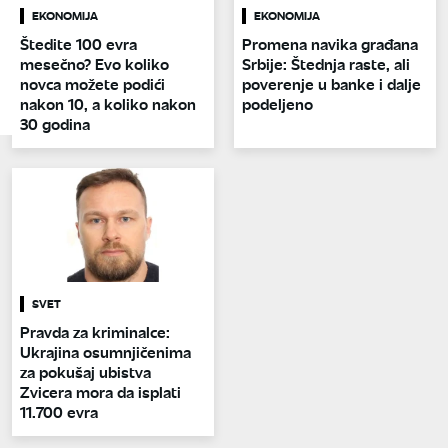
EKONOMIJA
EKONOMIJA
Štedite 100 evra
Promena navika građana
mesečno? Evo koliko
Srbije: Štednja raste, ali
novca možete podići
poverenje u banke i dalje
nakon 10, a koliko nakon
podeljeno
30 godina
SVET
Pravda za kriminalce:
Ukrajina osumnjičenima
za pokušaj ubistva
Zvicera mora da isplati
11.700 evra