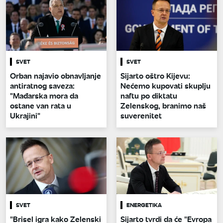
SVET
SVET
Orban najavio obnavljanje
Sijarto oštro Kijevu:
antiratnog saveza:
Nećemo kupovati skuplju
"Mađarska mora da
naftu po diktatu
ostane van rata u
Zelenskog, branimo naš
Ukrajini"
suverenitet
SVET
ENERGETIKA
"Brisel igra kako Zelenski
Sijarto tvrdi da će "Evropa