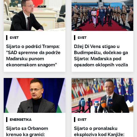
SVET
SVET
Sijarto o podršci Trampa:
Džej Di Vens stigao u
"SAD spremne da podrže
Budimpeštu, dočekao ga
Mađarsku punom
Sijarto: Mađarska pod
ekonomskom snagom"
opsadom oklopnih vozila
ENERGETIKA
SVET
Sijarto sa Orbanom
Sijarto o pronalasku
krenuo ka granici:
eksploziva kod Kanjiže: