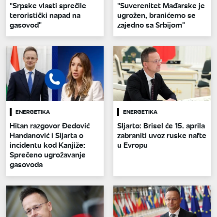
"Srpske vlasti sprečile
"Suverenitet Mađarske je
teroristički napad na
ugrožen, branićemo se
gasovod"
zajedno sa Srbijom"
ENERGETIKA
ENERGETIKA
Hitan razgovor Đedović
SIjarto: Brisel će 15. aprila
Handanović i Sijarta o
zabraniti uvoz ruske nafte
incidentu kod Kanjiže:
u Evropu
Sprečeno ugrožavanje
gasovoda