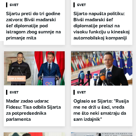
SVET
SVET
Sijartu preti do tri godine
Sijarto napušta politiku:
zatvora: Bivši mađarski
Bivši mađarski šef
šef diplomatije pod
diplomatije prelazi na
istragom zbog sumnje na
visoku funkciju u kineskoj
primanje mita
automobilskoj kompaniji
SVET
SVET
Mađar zadao udarac
Oglasio se Sijarto: "Rusija
Fidesu: Tisa odbila Sijarta
me ne drži u šaci, vređa
za potpredsednika
me što neki smatraju da
parlamenta
sam izdajnik"