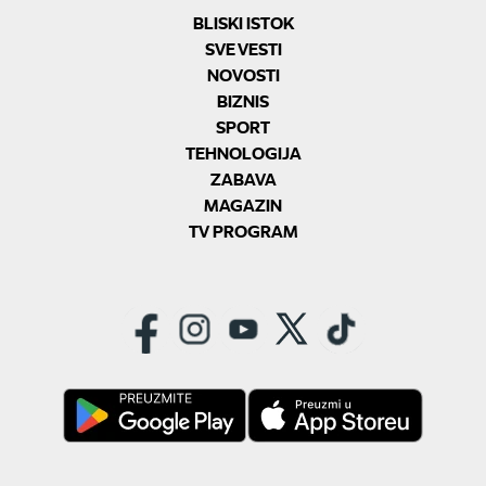
BLISKI ISTOK
SVE VESTI
NOVOSTI
BIZNIS
SPORT
TEHNOLOGIJA
ZABAVA
MAGAZIN
TV PROGRAM