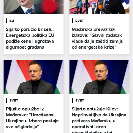
EU
SVET
Sijarto poručio Briselu:
Mađarska prevazilazi
Energetska politika EU
izazove: "Glavni zadatak
podiže cene i ugrožava
vlade da je zaštiti zemlju
sigurnost građana
od energetske krize"
SVET
SVET
Pljušte optužbe iz
Sijarto optužuje Kijev:
Mađarske: "Umešanost
Neprihvatljivo da Ukrajina
Ukrajine u izbore postaje
pretvara Mađarsku u
sve očiglednija"
operativni teren
obaveštajnih službi