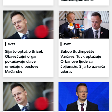
SVET
SVET
Sijarto optužio Brisel:
Sukob Budimpešte i
Obaveštajni organi
Varšave: Tusk optužuje
pokušavaju da se
Orbanove ljude za
umešaju u poslove
špijunažu, Sijarto uzvraća
Mađarske
udarac