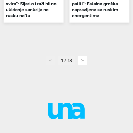
svira": Sijarto traži hitno
patiti": Fatalna greška
ukidanje sankcija na
napravljena sa ruskim
rusku naftu
energentima
page
1 / 13
page