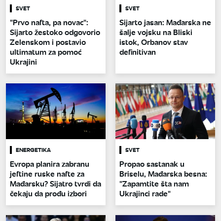
SVET
SVET
"Prvo nafta, pa novac":
Sijarto jasan: Mađarska ne
Sijarto žestoko odgovorio
šalje vojsku na Bliski
Zelenskom i postavio
istok, Orbanov stav
ultimatum za pomoć
definitivan
Ukrajini
ENERGETIKA
SVET
Evropa planira zabranu
Propao sastanak u
jeftine ruske nafte za
Briselu, Mađarska besna:
Mađarsku? Sijatro tvrdi da
"Zapamtite šta nam
čekaju da prođu izbori
Ukrajinci rade"