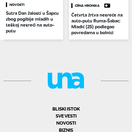
NOVOSTI
CRNA HRONIKA
Sutra Dan žalosti u Šapcu
Četvrta žrtva nesreće na
zbog pogibije mladih u
auto-putu Ruma-Šabac:
teškoj nesreći na auto-
Mladić (25) podlegao
putu
povredama u bolnici
BLISKI ISTOK
SVE VESTI
NOVOSTI
BIZNIS