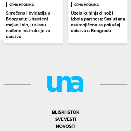
CRNA HRONIKA
CRNA HRONIKA
Sprečena likvidacija u
Uzela kuhinjski nož i
Beogradu: Uhapšeni
izbola partnera: Saslušana
majka i sin, u stanu
osumnjičena za pokušaj
nađene instrukcije za
ubistva u Beogradu
ubistvo
BLISKI ISTOK
SVE VESTI
NOVOSTI